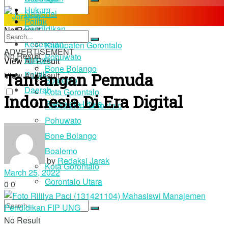
Hukum
Nasional
Politik
Pendidikan
No Result
Daerah
Kesehatan
Kabupaten Gorontalo
ADVERTISEMENT
No Result
Pohuwato
Hukum
View All Result
Bone Bolango
Tantangan Pemuda
Politik
View All Result
Boalemo
Daerah
Kota Gorontalo
Indonesia Di Era Digital
Gorontalo Utara
Kabupaten Gorontalo
Pohuwato
Login
Bone Bolango
Boalemo
by
Redaksi Jarak
Kota Gorontalo
March 25, 2022
Gorontalo Utara
0
0
No Result