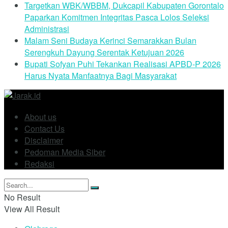
Targetkan WBK/WBBM, Dukcapil Kabupaten Gorontalo
Paparkan Komitmen Integritas Pasca Lolos Seleksi
Administrasi
Malam Seni Budaya Kerinci Semarakkan Bulan
Serengkuh Dayung Serentak Ketujuan 2026
Bupati Sofyan Puhi Tekankan Realisasi APBD-P 2026
Harus Nyata Manfaatnya Bagi Masyarakat
About us
Contact Us
Disclaimer
Pedoman Media Siber
Redaksi
No Result
View All Result