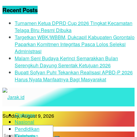
Recent Posts
Turnamen Ketua DPRD Cup 2026 Tingkat Kecamatan
Telaga Biru Resmi Dibuka
Targetkan WBK/WBBM, Dukcapil Kabupaten Gorontalo
Paparkan Komitmen Integritas Pasca Lolos Seleksi
Administrasi
Malam Seni Budaya Kerinci Semarakkan Bulan
Serengkuh Dayung Serentak Ketujuan 2026
Bupati Sofyan Puhi Tekankan Realisasi APBD-P 2026
Harus Nyata Manfaatnya Bagi Masyarakat
Olahraga
Sunday, August 9, 2026
Nasional
Pendidikan
Kesehatan
Olahraga