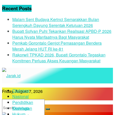
Recent Posts
Malam Seni Budaya Kerinci Semarakkan Bulan
Serengkuh Dayung Serentak Ketujuan 2026
Bupati Sofyan Puhi Tekankan Realisasi APBD-P 2026
Harus Nyata Manfaatnya Bagi Masyarakat
Pemkab Gorontalo Genjot Pemasangan Bendera
Merah Jelang HUT RI ke-81
Rakorwil TPKAD 2026, Bupati Gorontalo Tegaskan
Komitmen Perluas Akses Keuangan Masyarakat
Olahraga
Friday, August 7, 2026
Nasional
Pendidikan
Kesehatan
Olahraga
Hukum