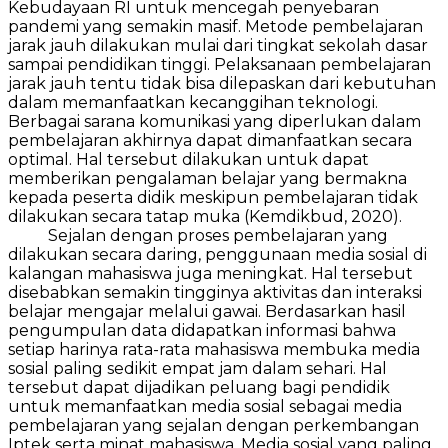
Kebudayaan RI untuk mencegah penyebaran
pandemi yang semakin masif. Metode pembelajaran
jarak jauh dilakukan mulai dari tingkat sekolah dasar
sampai pendidikan tinggi. Pelaksanaan pembelajaran
jarak jauh tentu tidak bisa dilepaskan dari kebutuhan
dalam memanfaatkan kecanggihan teknologi.
Berbagai sarana komunikasi yang diperlukan dalam
pembelajaran akhirnya dapat dimanfaatkan secara
optimal. Hal tersebut dilakukan untuk dapat
memberikan pengalaman belajar yang bermakna
kepada peserta didik meskipun pembelajaran tidak
dilakukan secara tatap muka (Kemdikbud, 2020).
Sejalan dengan proses pembelajaran yang
dilakukan secara daring, penggunaan media sosial di
kalangan mahasiswa juga meningkat. Hal tersebut
disebabkan semakin tingginya aktivitas dan interaksi
belajar mengajar melalui gawai. Berdasarkan hasil
pengumpulan data didapatkan informasi bahwa
setiap harinya rata-rata mahasiswa membuka media
sosial paling sedikit empat jam dalam sehari. Hal
tersebut dapat dijadikan peluang bagi pendidik
untuk memanfaatkan media sosial sebagai media
pembelajaran yang sejalan dengan perkembangan
Iptek serta minat mahasiswa. Media sosial yang paling