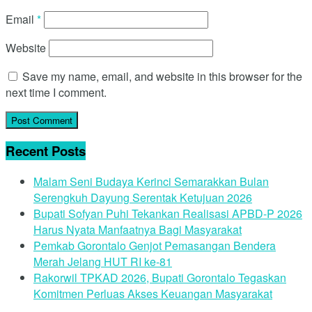
Email
*
Website
Save my name, email, and website in this browser for the
next time I comment.
Recent Posts
Malam Seni Budaya Kerinci Semarakkan Bulan
Serengkuh Dayung Serentak Ketujuan 2026
Bupati Sofyan Puhi Tekankan Realisasi APBD-P 2026
Harus Nyata Manfaatnya Bagi Masyarakat
Pemkab Gorontalo Genjot Pemasangan Bendera
Merah Jelang HUT RI ke-81
Rakorwil TPKAD 2026, Bupati Gorontalo Tegaskan
Komitmen Perluas Akses Keuangan Masyarakat