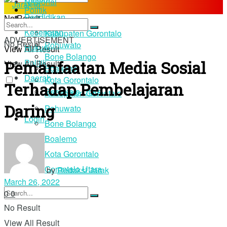
Nasional
Politik
Pendidikan
No Result
Daerah
Kesehatan
Kabupaten Gorontalo
ADVERTISEMENT
No Result
Pohuwato
Hukum
View All Result
Bone Bolango
Pemanfaatan Media Sosial
Politik
View All Result
Boalemo
Daerah
Kota Gorontalo
Terhadap Pembelajaran
Gorontalo Utara
Kabupaten Gorontalo
Daring
Pohuwato
Login
Bone Bolango
Boalemo
Kota Gorontalo
Gorontalo Utara
by
Redaksi Jarak
March 26, 2022
0
0
No Result
View All Result