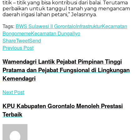
titik – titik yang bisa kontribusi dari balai. Terutama
perbaikan untuk tanggul tanah yang mengancam
daerah irigasi lahan petani,” Jelasnnya.
Tags:
BWS Sulawesi II Gorontalo
Infrastruktur
Kecamatan
Bongomeme
Kecamatan Dungaliyo
Share
Tweet
Send
Previous Post
Wamendagri Lantik Pejabat Pimpinan Tinggi
Pratama dan Pejabat Fungsional di Lingkungan
Kemendagri
Next Post
KPU Kabupaten Gorontalo Menoleh Prestasi
Terbaik