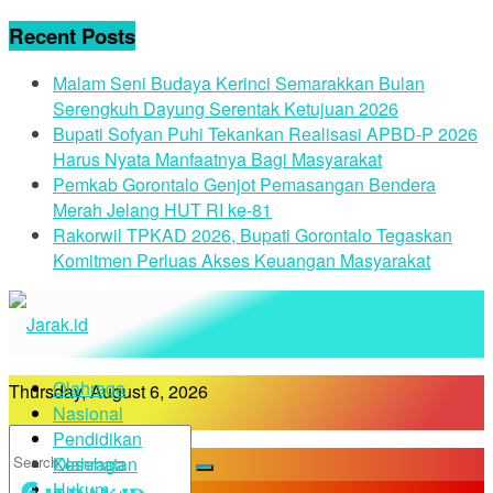
Recent Posts
Malam Seni Budaya Kerinci Semarakkan Bulan
Serengkuh Dayung Serentak Ketujuan 2026
Bupati Sofyan Puhi Tekankan Realisasi APBD-P 2026
Harus Nyata Manfaatnya Bagi Masyarakat
Pemkab Gorontalo Genjot Pemasangan Bendera
Merah Jelang HUT RI ke-81
Rakorwil TPKAD 2026, Bupati Gorontalo Tegaskan
Komitmen Perluas Akses Keuangan Masyarakat
Olahraga
Thursday, August 6, 2026
Nasional
Pendidikan
Kesehatan
Olahraga
Hukum