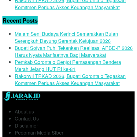
Rakorwil TPKAD 2026, Bupati Gorontalo Tegaskan
Komitmen Perluas Akses Keuangan Masyarakat
Recent Posts
Malam Seni Budaya Kerinci Semarakkan Bulan
Serengkuh Dayung Serentak Ketujuan 2026
Bupati Sofyan Puhi Tekankan Realisasi APBD-P 2026
Harus Nyata Manfaatnya Bagi Masyarakat
Pemkab Gorontalo Genjot Pemasangan Bendera
Merah Jelang HUT RI ke-81
Rakorwil TPKAD 2026, Bupati Gorontalo Tegaskan
Komitmen Perluas Akses Keuangan Masyarakat
About us
Contact Us
Disclaimer
Pedoman Media Siber