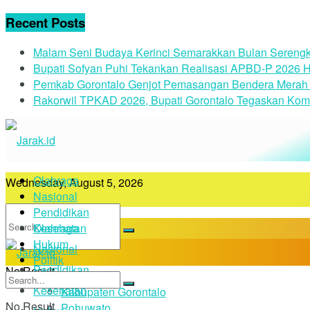
Recent Posts
Malam Seni Budaya Kerinci Semarakkan Bulan Serengk
Bupati Sofyan Puhi Tekankan Realisasi APBD-P 2026 H
Pemkab Gorontalo Genjot Pemasangan Bendera Merah 
Rakorwil TPKAD 2026, Bupati Gorontalo Tegaskan Kom
Olahraga
Wednesday, August 5, 2026
Nasional
Pendidikan
Kesehatan
Olahraga
Hukum
Nasional
Politik
Pendidikan
No Result
Daerah
Kesehatan
Kabupaten Gorontalo
No Result
Pohuwato