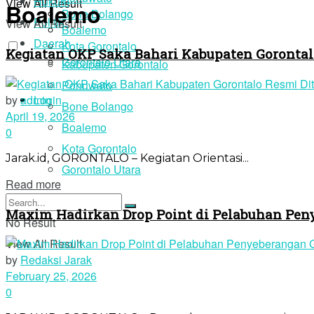
Hukum
View All Result
Boalemo
Bone Bolango
Politik
View All Result
Boalemo
Daerah
Kota Gorontalo
Kegiatan OKP Saka Bahari Kabupaten Gorontal
Gorontalo Utara
Kabupaten Gorontalo
Pohuwato
by
admin
Login
Bone Bolango
April 19, 2026
Boalemo
0
Kota Gorontalo
Jarak.id, GORONTALO – Kegiatan Orientasi...
Gorontalo Utara
Read more
Maxim Hadirkan Drop Point di Pelabuhan Pen
No Result
View All Result
by
Redaksi Jarak
February 25, 2026
0