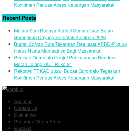
Komitmen Perluas Akses Keuangan Masyarakat
Recent Posts
Malam Seni Budaya Kerinci Semarakkan Bulan
Serengkuh Dayung Serentak Ketujuan 2026
Bupati Sofyan Puhi Tekankan Realisasi APBD-P 2026
Harus Nyata Manfaatnya Bagi Masyarakat
Pemkab Gorontalo Genjot Pemasangan Bendera
Merah Jelang HUT RI ke-81
Rakorwil TPKAD 2026, Bupati Gorontalo Tegaskan
Komitmen Perluas Akses Keuangan Masyarakat
About us
Contact Us
Disclaimer
Pedoman Media Siber
Redaksi