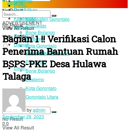
Nasional
Politik
Pendidikan
No Result
Daerah
Kesehatan
Kabupaten Gorontalo
ADVERTISEMENT
No Result
Pohuwato
Hukum
View All Result
Bone Bolango
Bagian 1 !! Verifikasi Calon
Politik
View All Result
Boalemo
Daerah
Kota Gorontalo
Penerima Bantuan Rumah
Gorontalo Utara
Kabupaten Gorontalo
BSPS-PKE Desa Hulawa
Pohuwato
Login
Bone Bolango
Talaga
Boalemo
Kota Gorontalo
Gorontalo Utara
by
admin
September 28, 2023
No Result
0
0
View All Result