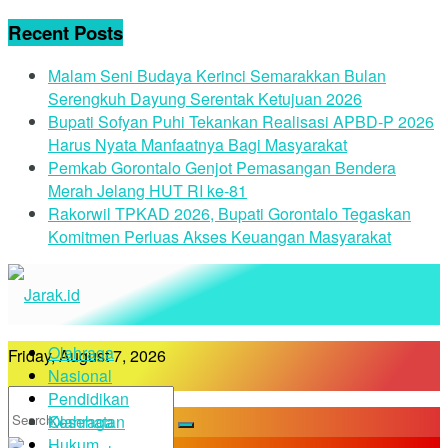
Recent Posts
Malam Seni Budaya Kerinci Semarakkan Bulan
Serengkuh Dayung Serentak Ketujuan 2026
Bupati Sofyan Puhi Tekankan Realisasi APBD-P 2026
Harus Nyata Manfaatnya Bagi Masyarakat
Pemkab Gorontalo Genjot Pemasangan Bendera
Merah Jelang HUT RI ke-81
Rakorwil TPKAD 2026, Bupati Gorontalo Tegaskan
Komitmen Perluas Akses Keuangan Masyarakat
Olahraga
Friday, August 7, 2026
Nasional
Pendidikan
Kesehatan
Olahraga
Hukum