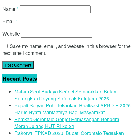
Name
*
Email
*
Website
Save my name, email, and website in this browser for the
next time I comment.
Recent Posts
Malam Seni Budaya Kerinci Semarakkan Bulan
Serengkuh Dayung Serentak Ketujuan 2026
Bupati Sofyan Puhi Tekankan Realisasi APBD-P 2026
Harus Nyata Manfaatnya Bagi Masyarakat
Pemkab Gorontalo Genjot Pemasangan Bendera
Merah Jelang HUT RI ke-81
Rakorwil TPKAD 2026, Bupati Gorontalo Tegaskan