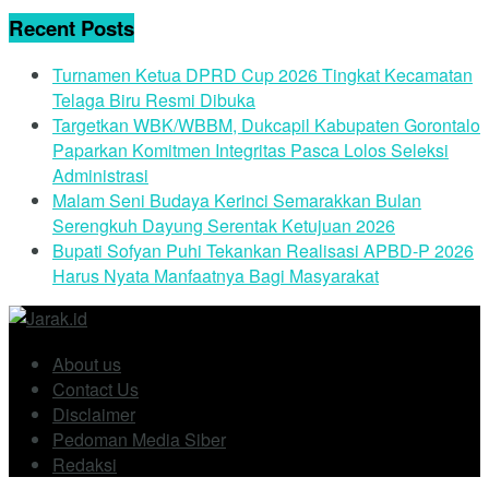
Recent Posts
Turnamen Ketua DPRD Cup 2026 Tingkat Kecamatan
Telaga Biru Resmi Dibuka
Targetkan WBK/WBBM, Dukcapil Kabupaten Gorontalo
Paparkan Komitmen Integritas Pasca Lolos Seleksi
Administrasi
Malam Seni Budaya Kerinci Semarakkan Bulan
Serengkuh Dayung Serentak Ketujuan 2026
Bupati Sofyan Puhi Tekankan Realisasi APBD-P 2026
Harus Nyata Manfaatnya Bagi Masyarakat
About us
Contact Us
Disclaimer
Pedoman Media Siber
Redaksi