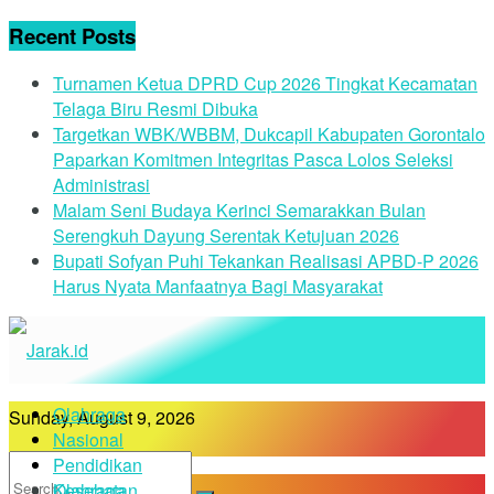
Recent Posts
Turnamen Ketua DPRD Cup 2026 Tingkat Kecamatan
Telaga Biru Resmi Dibuka
Targetkan WBK/WBBM, Dukcapil Kabupaten Gorontalo
Paparkan Komitmen Integritas Pasca Lolos Seleksi
Administrasi
Malam Seni Budaya Kerinci Semarakkan Bulan
Serengkuh Dayung Serentak Ketujuan 2026
Bupati Sofyan Puhi Tekankan Realisasi APBD-P 2026
Harus Nyata Manfaatnya Bagi Masyarakat
Olahraga
Sunday, August 9, 2026
Nasional
Pendidikan
Kesehatan
Olahraga