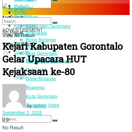
Hukum
Nasional
Politik
Pendidikan
No Result
Daerah
Kesehatan
Kabupaten Gorontalo
ADVERTISEMENT
No Result
Pohuwato
Hukum
View All Result
Bone Bolango
Kejari Kabupaten Gorontalo
Politik
View All Result
Boalemo
Daerah
Kota Gorontalo
Gelar Upacara HUT
Gorontalo Utara
Kabupaten Gorontalo
Kejaksaan ke-80
Pohuwato
Login
Bone Bolango
Boalemo
Kota Gorontalo
Gorontalo Utara
by
admin
September 2, 2025
0
0
No Result