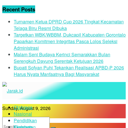
Recent Posts
Turnamen Ketua DPRD Cup 2026 Tingkat Kecamatan
Telaga Biru Resmi Dibuka
Targetkan WBK/WBBM, Dukcapil Kabupaten Gorontalo
Paparkan Komitmen Integritas Pasca Lolos Seleksi
Administrasi
Malam Seni Budaya Kerinci Semarakkan Bulan
Serengkuh Dayung Serentak Ketujuan 2026
Bupati Sofyan Puhi Tekankan Realisasi APBD-P 2026
Harus Nyata Manfaatnya Bagi Masyarakat
Olahraga
Sunday, August 9, 2026
Nasional
Pendidikan
Kesehatan
Olahraga