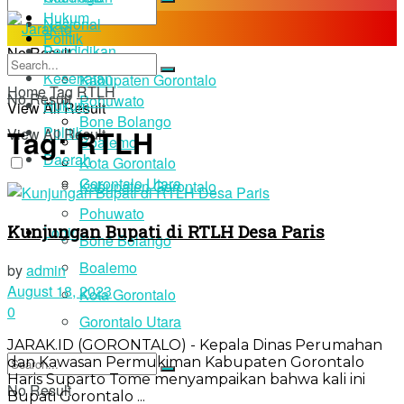
Hukum
Nasional
Politik
Pendidikan
No Result
Daerah
Kesehatan
Kabupaten Gorontalo
Home
Tag
RTLH
No Result
Pohuwato
Hukum
View All Result
Bone Bolango
Tag:
RTLH
Politik
View All Result
Boalemo
Daerah
Kota Gorontalo
Gorontalo Utara
Kabupaten Gorontalo
Pohuwato
Kunjungan Bupati di RTLH Desa Paris
Login
Bone Bolango
Boalemo
by
admin
August 18, 2023
Kota Gorontalo
0
Gorontalo Utara
JARAK.ID (GORONTALO) - Kepala Dinas Perumahan
dan Kawasan Permukiman Kabupaten Gorontalo
Haris Suparto Tome menyampaikan bahwa kali ini
No Result
Bupati Gorontalo ...