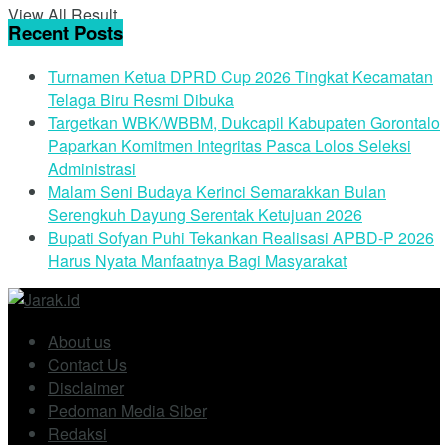
View All Result
Recent Posts
Turnamen Ketua DPRD Cup 2026 Tingkat Kecamatan
Telaga Biru Resmi Dibuka
Targetkan WBK/WBBM, Dukcapil Kabupaten Gorontalo
Paparkan Komitmen Integritas Pasca Lolos Seleksi
Administrasi
Malam Seni Budaya Kerinci Semarakkan Bulan
Serengkuh Dayung Serentak Ketujuan 2026
Bupati Sofyan Puhi Tekankan Realisasi APBD-P 2026
Harus Nyata Manfaatnya Bagi Masyarakat
About us
Contact Us
Disclaimer
Pedoman Media Siber
Redaksi