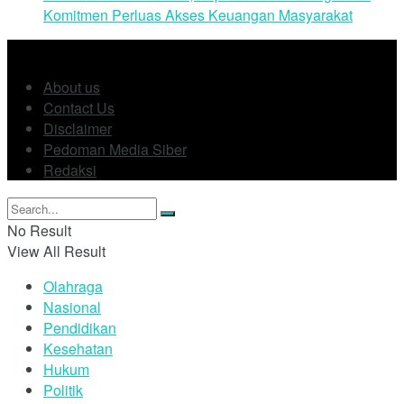
Remember Me
Forgotten Password?
Retrieve your password
Please enter your username or email address to reset your
password.
Log In