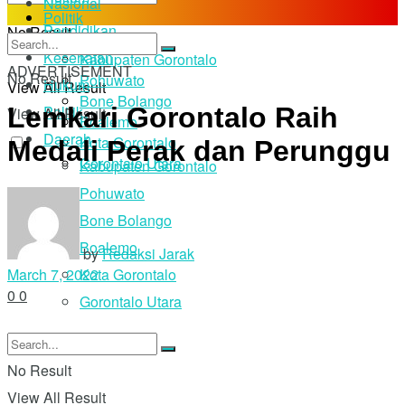
Nasional
Politik
Pendidikan
No Result
Daerah
Kesehatan
Kabupaten Gorontalo
ADVERTISEMENT
No Result
Pohuwato
Hukum
View All Result
Bone Bolango
Lemkari Gorontalo Raih
Politik
View All Result
Boalemo
Daerah
Kota Gorontalo
Medali Perak dan Perunggu
Gorontalo Utara
Kabupaten Gorontalo
Pohuwato
Login
Bone Bolango
Boalemo
by
Redaksi Jarak
Kota Gorontalo
March 7, 2022
Gorontalo Utara
0
0
No Result
View All Result