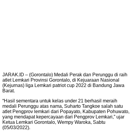
(05/03/2022).
Sementara itu, Wempy mengatakan untuk kelas
kadet dan junior akan dilaksanakan besok. dan
mudahan Gorontalo dapat meraih juara.
“Untuk itu, Kita semua berdoa agar 3 orang atlet
yang bertanding besok dapat mempersembahkan
medali untuk kelas kadet dan junior,”kata Wempy.
Untuk diketahui, Dalam laga tersebut Lemkari
Gorontalo mengutus Masing masing turun
bertanding di kelas Kadet 1 orang, Kelas junior 2 orang
dan Kelas under 21 satu orang.
Tags:
Gorontalo
Lemkari
Share
Tweet
Send
Previous Post
Pemda Bonebol Gencar Melakukan
Pemberantasan Buta Huruf Alquran
Next Post