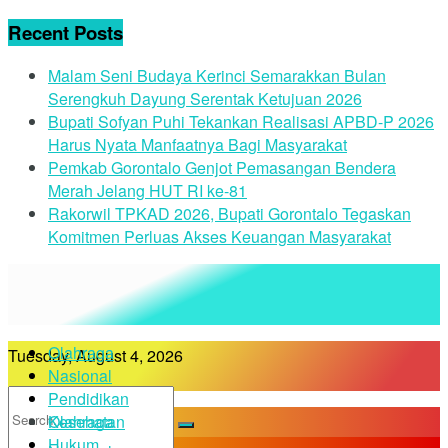
Recent Posts
Malam Seni Budaya Kerinci Semarakkan Bulan
Serengkuh Dayung Serentak Ketujuan 2026
Bupati Sofyan Puhi Tekankan Realisasi APBD-P 2026
Harus Nyata Manfaatnya Bagi Masyarakat
Pemkab Gorontalo Genjot Pemasangan Bendera
Merah Jelang HUT RI ke-81
Rakorwil TPKAD 2026, Bupati Gorontalo Tegaskan
Komitmen Perluas Akses Keuangan Masyarakat
Olahraga
Tuesday, August 4, 2026
Nasional
Pendidikan
Kesehatan
Olahraga
Hukum