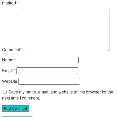
Malam Seni Budaya Kerinci Semarakkan Bulan
Serengkuh Dayung Serentak Ketujuan 2026
Bupati Sofyan Puhi Tekankan Realisasi APBD-P 2026
Harus Nyata Manfaatnya Bagi Masyarakat
Pemkab Gorontalo Genjot Pemasangan Bendera
Merah Jelang HUT RI ke-81
Rakorwil TPKAD 2026, Bupati Gorontalo Tegaskan
Komitmen Perluas Akses Keuangan Masyarakat
About us
Contact Us
Disclaimer
Pedoman Media Siber
Redaksi
No Result
View All Result