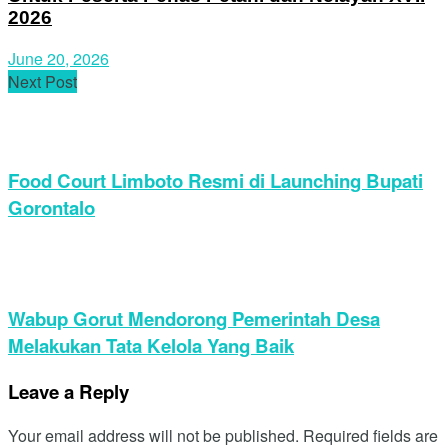
Website
Save my name, email, and website in this browser for the
next time I comment.
Recent Posts
Malam Seni Budaya Kerinci Semarakkan Bulan
Serengkuh Dayung Serentak Ketujuan 2026
Bupati Sofyan Puhi Tekankan Realisasi APBD-P 2026
Harus Nyata Manfaatnya Bagi Masyarakat
Pemkab Gorontalo Genjot Pemasangan Bendera
Merah Jelang HUT RI ke-81
Rakorwil TPKAD 2026, Bupati Gorontalo Tegaskan
Komitmen Perluas Akses Keuangan Masyarakat
Recent Posts