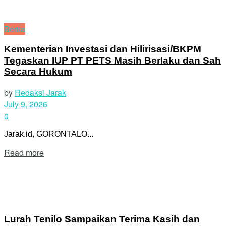
Puhi Tampak Sumringah
June 24, 2026
Rumah Adat Banthayo Pobo’ide Terbuka
Untuk Peserta Penas Petani dan Nelayan
XVII 2026
June 20, 2026
Next Post
Food Court Limboto Resmi di Launching Bupati
Gorontalo