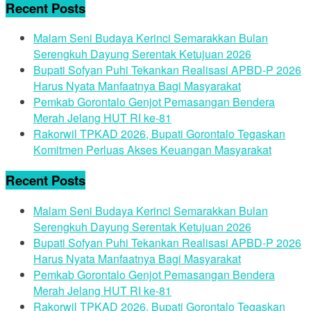
Olahraga
Nasional
Pendidikan
Kesehatan
Hukum
Politik
Daerah
Kabupaten Gorontalo
Pohuwato
Bone Bolango
Boalemo
Kota Gorontalo
Gorontalo Utara
Your text
Welcome Back!
Login to your account below