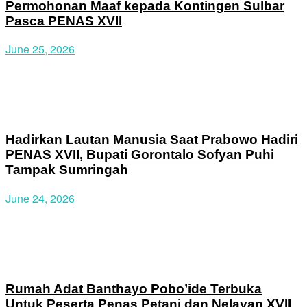
Wabup Gorut Mendorong Pemerintah Desa
Melakukan Tata Kelola Yang Baik
Leave a Reply
Your email address will not be published.
Required fields are
marked
*
Comment
*
Name
*
Email
*