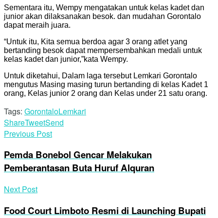
Food Court Limboto Resmi di Launching Bupati
Gorontalo
Redaksi Jarak
Related
Posts
Berita
Kementerian Investasi dan Hilirisasi/BKPM
Tegaskan IUP PT PETS Masih Berlaku dan
Sah Secara Hukum