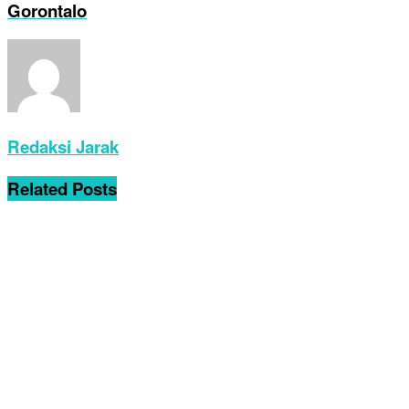
by
Redaksi Jarak
July 9, 2026
0
Jarak.id, GORONTALO...
Read more
Lurah Tenilo Sampaikan Terima Kasih dan
Permohonan Maaf kepada Kontingen Sulbar
Pasca PENAS XVII
June 25, 2026
Hadirkan Lautan Manusia Saat Prabowo
Hadiri PENAS XVII, Bupati Gorontalo Sofyan