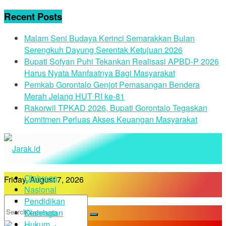
Recent Posts
Malam Seni Budaya Kerinci Semarakkan Bulan
Serengkuh Dayung Serentak Ketujuan 2026
Bupati Sofyan Puhi Tekankan Realisasi APBD-P 2026
Harus Nyata Manfaatnya Bagi Masyarakat
Pemkab Gorontalo Genjot Pemasangan Bendera
Merah Jelang HUT RI ke-81
Rakorwil TPKAD 2026, Bupati Gorontalo Tegaskan
Komitmen Perluas Akses Keuangan Masyarakat
Olahraga
Friday, August 7, 2026
Nasional
Pendidikan
Kesehatan
Olahraga
Hukum