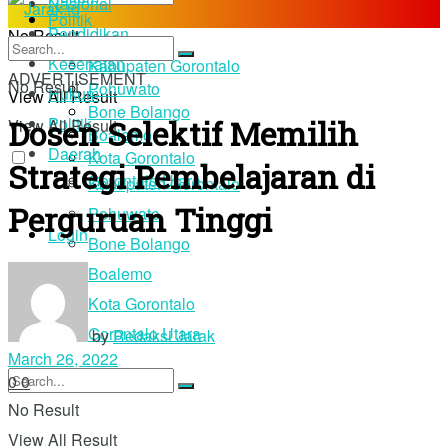
Nasional
Politik
Pendidikan
No Result
Daerah
Kesehatan
Kabupaten Gorontalo
ADVERTISEMENT
No Result
Pohuwato
Hukum
View All Result
Bone Bolango
Dosen Selektif Memilih
Politik
View All Result
Boalemo
Daerah
Kota Gorontalo
Strategi Pembelajaran di
Gorontalo Utara
Kabupaten Gorontalo
Perguruan Tinggi
Pohuwato
Login
Bone Bolango
Boalemo
Kota Gorontalo
Gorontalo Utara
by
Redaksi Jarak
March 26, 2022
0
0
No Result
View All Result