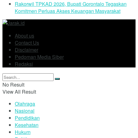
Rakorwil TPKAD 2026, Bupati Gorontalo Tegaskan
Komitmen Perluas Akses Keuangan Masyarakat
About us
Contact Us
Disclaimer
Pedoman Media Siber
Redaksi
No Result
View All Result
Olahraga
Nasional
Pendidikan
Kesehatan
Hukum