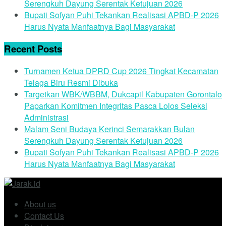
Serengkuh Dayung Serentak Ketujuan 2026
Bupati Sofyan Puhi Tekankan Realisasi APBD-P 2026
Harus Nyata Manfaatnya Bagi Masyarakat
Recent Posts
Turnamen Ketua DPRD Cup 2026 Tingkat Kecamatan
Telaga Biru Resmi Dibuka
Targetkan WBK/WBBM, Dukcapil Kabupaten Gorontalo
Paparkan Komitmen Integritas Pasca Lolos Seleksi
Administrasi
Malam Seni Budaya Kerinci Semarakkan Bulan
Serengkuh Dayung Serentak Ketujuan 2026
Bupati Sofyan Puhi Tekankan Realisasi APBD-P 2026
Harus Nyata Manfaatnya Bagi Masyarakat
About us
Contact Us