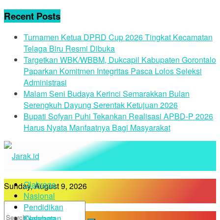
Recent Posts
Turnamen Ketua DPRD Cup 2026 Tingkat Kecamatan
Telaga Biru Resmi Dibuka
Targetkan WBK/WBBM, Dukcapil Kabupaten Gorontalo
Paparkan Komitmen Integritas Pasca Lolos Seleksi
Administrasi
Malam Seni Budaya Kerinci Semarakkan Bulan
Serengkuh Dayung Serentak Ketujuan 2026
Bupati Sofyan Puhi Tekankan Realisasi APBD-P 2026
Harus Nyata Manfaatnya Bagi Masyarakat
Olahraga
Sunday, August 9, 2026
Nasional
Pendidikan
Kesehatan
Olahraga