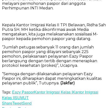
melayani permohonan paspor dari anggota
Perhimpunan INTI Medan.
Kepala Kantor Imigrasi Kelas II TPI Belawan, Ridha Sah
Putra SH. MH ketika dikonfirmasi awak Media
mengatakan, kita juga melaksanakan sosialisasi M-
paspor kepada pemohon paspor yang datang.
“Jumlah petugas sebanyak 11 orang dan jumlah
pemohon paspor yang dilayani sebanyak 225
pemohon, pelaksanaan pelayanan Eazy Paspor
berlangsung dengan tertib dengan menerapkan
protokol kesehatan (prokes)”, Ucapnya.
“Semoga dengan dilaksanakan pelayanan Eazy
Paspor ini, diharapkan dapat meningkatkan kualitas
pelayanan publik”, Tutupnya.
(Jakfar)
Tags:
Eazy Paspor
Kantor Imigrasi Kelas I
Kantor Imigrasi
Kelas II
SUMUT
Share
Tweet
Send