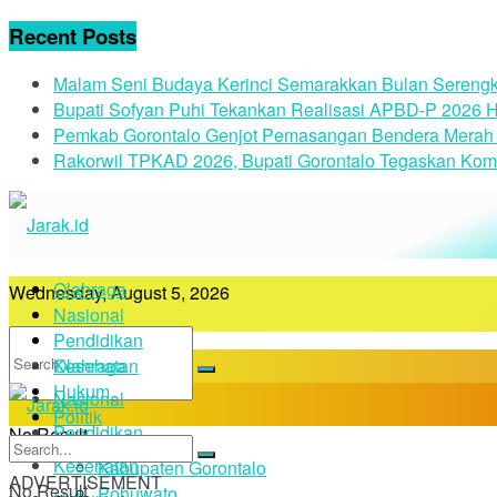
Recent Posts
Malam Seni Budaya Kerinci Semarakkan Bulan Serengk
Bupati Sofyan Puhi Tekankan Realisasi APBD-P 2026 H
Pemkab Gorontalo Genjot Pemasangan Bendera Merah 
Rakorwil TPKAD 2026, Bupati Gorontalo Tegaskan Kom
Olahraga
Wednesday, August 5, 2026
Nasional
Pendidikan
Kesehatan
Olahraga
Hukum
Nasional
Politik
Pendidikan
No Result
Daerah
Kesehatan
Kabupaten Gorontalo
ADVERTISEMENT
No Result
Pohuwato