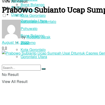
Hukum
View All Result
Bone Bolango
Prabowo Subianto Ucap Sumpa
Politik
View All Result
Boalemo
Daerah
Kota Gorontalo
Gorontalo Utara
Kabupaten Gorontalo
Pohuwato
Login
Bone Bolango
by
Redaksi Jarak
August 14, 2022
Boalemo
0
0
Kota Gorontalo
Gorontalo Utara
No Result
View All Result