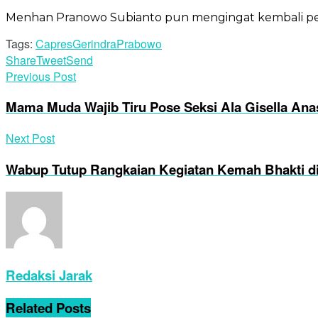
Menhan Pranowo Subianto pun mengingat kembali pe
Tags:
Capres
Gerindra
Prabowo
Share
Tweet
Send
Previous Post
Mama Muda Wajib Tiru Pose Seksi Ala Gisella Ana
Next Post
Wabup Tutup Rangkaian Kegiatan Kemah Bhakti 
Redaksi Jarak
Related
Posts