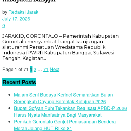
by
Redaksi Jarak
July 17, 2026
0
JARAK.ID, GORONTALO – Pemerintah Kabupaten
Gorontalo menyambut hangat kunjungan
silaturahmi Persatuan Wredatama Republik
Indonesia (PWRI) Kabupaten Banggai, Sulawesi
Tengah. Kegiatan...
Page 1 of 71
1
2
…
71
Next
Recent Posts
Malam Seni Budaya Kerinci Semarakkan Bulan
Serengkuh Dayung Serentak Ketujuan 2026
Bupati Sofyan Puhi Tekankan Realisasi APBD-P 2026
Harus Nyata Manfaatnya Bagi Masyarakat
Pemkab Gorontalo Genjot Pemasangan Bendera
Merah Jelang HUT RI ke-81