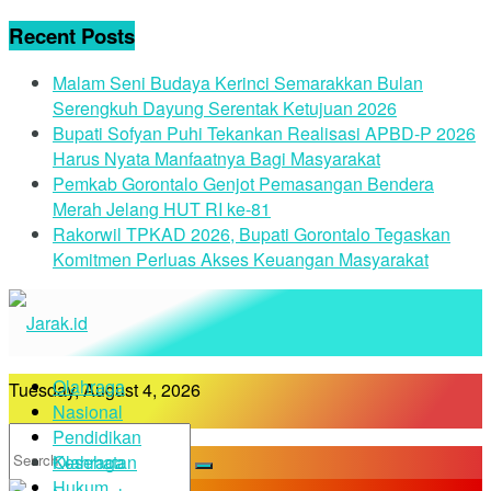
Recent Posts
Malam Seni Budaya Kerinci Semarakkan Bulan
Serengkuh Dayung Serentak Ketujuan 2026
Bupati Sofyan Puhi Tekankan Realisasi APBD-P 2026
Harus Nyata Manfaatnya Bagi Masyarakat
Pemkab Gorontalo Genjot Pemasangan Bendera
Merah Jelang HUT RI ke-81
Rakorwil TPKAD 2026, Bupati Gorontalo Tegaskan
Komitmen Perluas Akses Keuangan Masyarakat
Olahraga
Tuesday, August 4, 2026
Nasional
Pendidikan
Kesehatan
Olahraga
Hukum