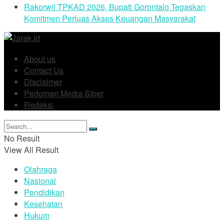
Rakorwil TPKAD 2026, Bupati Gorontalo Tegaskan
Komitmen Perluas Akses Keuangan Masyarakat
About us
Contact Us
Disclaimer
Pedoman Media Siber
Redaksi
No Result
View All Result
Olahraga
Nasional
Pendidikan
Kesehatan
Hukum