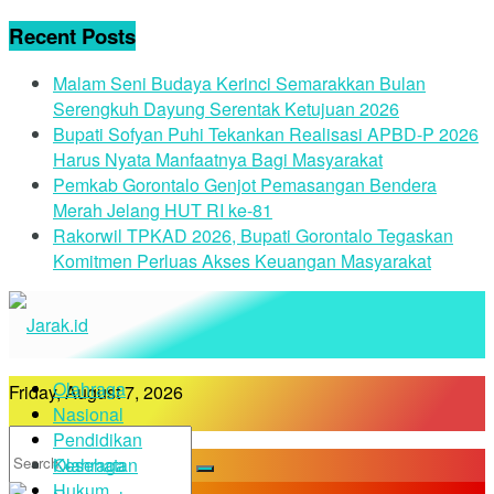
Recent Posts
Malam Seni Budaya Kerinci Semarakkan Bulan
Serengkuh Dayung Serentak Ketujuan 2026
Bupati Sofyan Puhi Tekankan Realisasi APBD-P 2026
Harus Nyata Manfaatnya Bagi Masyarakat
Pemkab Gorontalo Genjot Pemasangan Bendera
Merah Jelang HUT RI ke-81
Rakorwil TPKAD 2026, Bupati Gorontalo Tegaskan
Komitmen Perluas Akses Keuangan Masyarakat
Olahraga
Friday, August 7, 2026
Nasional
Pendidikan
Kesehatan
Olahraga
Hukum