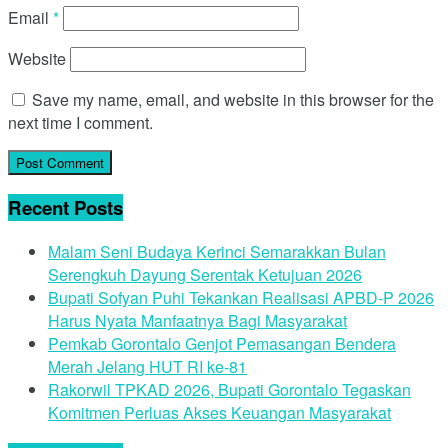
Email
*
Website
Save my name, email, and website in this browser for the
next time I comment.
Recent Posts
Malam Seni Budaya Kerinci Semarakkan Bulan
Serengkuh Dayung Serentak Ketujuan 2026
Bupati Sofyan Puhi Tekankan Realisasi APBD-P 2026
Harus Nyata Manfaatnya Bagi Masyarakat
Pemkab Gorontalo Genjot Pemasangan Bendera
Merah Jelang HUT RI ke-81
Rakorwil TPKAD 2026, Bupati Gorontalo Tegaskan
Komitmen Perluas Akses Keuangan Masyarakat