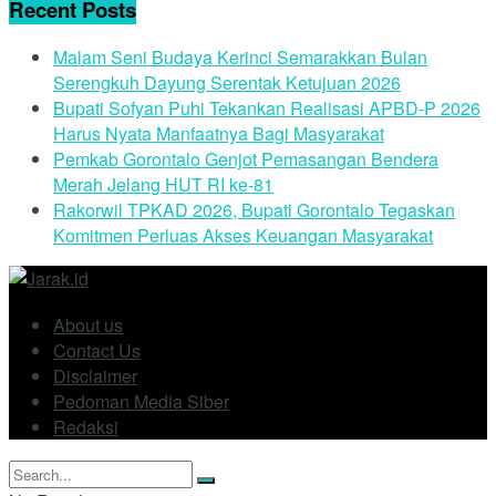
Recent Posts
Malam Seni Budaya Kerinci Semarakkan Bulan
Serengkuh Dayung Serentak Ketujuan 2026
Bupati Sofyan Puhi Tekankan Realisasi APBD-P 2026
Harus Nyata Manfaatnya Bagi Masyarakat
Pemkab Gorontalo Genjot Pemasangan Bendera
Merah Jelang HUT RI ke-81
Rakorwil TPKAD 2026, Bupati Gorontalo Tegaskan
Komitmen Perluas Akses Keuangan Masyarakat
About us
Contact Us
Disclaimer
Pedoman Media Siber
Redaksi