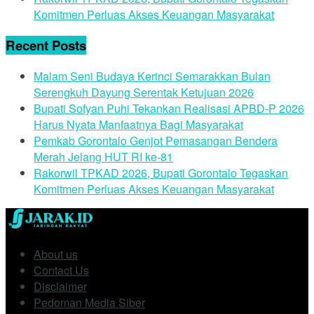
Komitmen Perluas Akses Keuangan Masyarakat
Recent Posts
Malam Seni Budaya Kerinci Semarakkan Bulan
Serengkuh Dayung Serentak Ketujuan 2026
Bupati Sofyan Puhi Tekankan Realisasi APBD-P 2026
Harus Nyata Manfaatnya Bagi Masyarakat
Pemkab Gorontalo Genjot Pemasangan Bendera
Merah Jelang HUT RI ke-81
Rakorwil TPKAD 2026, Bupati Gorontalo Tegaskan
Komitmen Perluas Akses Keuangan Masyarakat
About us
Contact Us
Disclaimer
Pedoman Media Siber