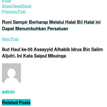
Kuda
Share
Tweet
Send
Previous Post
Roni Sampir Berharap Melalui Halal Bii Halal ini
Dapat Menumbuhkan Persatuan
Next Post
Ikut Haul ke-55 Assayyid Alhabib Idrus Bin Salim
Aljufri, Ini Kata Saipul Mbuinga
admin
Related
Posts