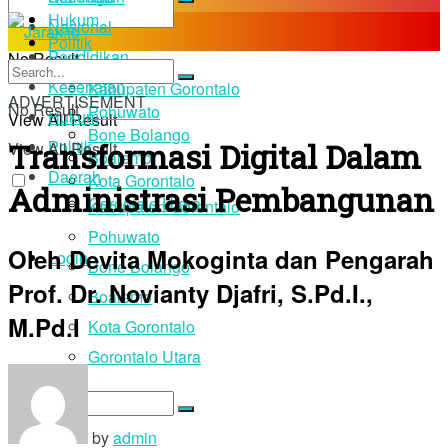
Hukum
Nasional
Politik
Pendidikan
No Result
Daerah
Kesehatan
Kabupaten Gorontalo
ADVERTISEMENT
No Result
Pohuwato
Hukum
View All Result
Bone Bolango
Transformasi Digital Dalam
Politik
View All Result
Boalemo
Daerah
Kota Gorontalo
Administrasi Pembangunan
Gorontalo Utara
Kabupaten Gorontalo
Pohuwato
Oleh Devita Mokoginta dan Pengarah
Login
Bone Bolango
Prof. Dr. Novianty Djafri, S.Pd.I.,
Boalemo
M.Pd.I
Kota Gorontalo
Gorontalo Utara
No Result
by
admin