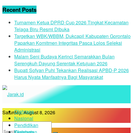
Recent Posts
Turnamen Ketua DPRD Cup 2026 Tingkat Kecamatan
Telaga Biru Resmi Dibuka
Targetkan WBK/WBBM, Dukcapil Kabupaten Gorontalo
Paparkan Komitmen Integritas Pasca Lolos Seleksi
Administrasi
Malam Seni Budaya Kerinci Semarakkan Bulan
Serengkuh Dayung Serentak Ketujuan 2026
Bupati Sofyan Puhi Tekankan Realisasi APBD-P 2026
Harus Nyata Manfaatnya Bagi Masyarakat
Olahraga
Saturday, August 8, 2026
Nasional
Pendidikan
Kesehatan
Olahraga