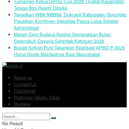
Turnamen Ketua DPRD Cup 2026 Tingkat Kecamatan
Telaga Biru Resmi Dibuka
Targetkan WBK/WBBM, Dukcapil Kabupaten Gorontalo
Paparkan Komitmen Integritas Pasca Lolos Seleksi
Administrasi
Malam Seni Budaya Kerinci Semarakkan Bulan
Serengkuh Dayung Serentak Ketujuan 2026
Bupati Sofyan Puhi Tekankan Realisasi APBD-P 2026
Harus Nyata Manfaatnya Bagi Masyarakat
About us
Contact Us
Disclaimer
Pedoman Media Siber
Redaksi
No Result