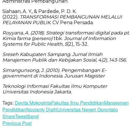
Administrasi Pembangunan.
Siahaan, A. Y., & Pardede, P. D. K.
(2022).
TRANSFORMASI PEMBANGUNAN MELALUI
PELAYANAN PUBLIK
. CV Pena Persada.
Royyana, A. (2018). Strategi transformasi digital pada pt.
Kimia farma (persero)
tbk.
Journal of Information
Systems for Public Health
,
5
(2), 15-32.
Sreseh Kabupaten Sampang. Jurnal Ilmiah
Manajemen Publik dan Kebijakan Sosial, 4(2), 143-156.
Simangunsong, J. (2010). Pengembangan E-
government di Indonesia. Jurusan Magister
Teknologi Informasi Fakultas Ilmu Komputer
Universitas Indonesia Jakarta
.
Tags:
Devita Mokoginta
Fakultas Ilmu Pendidikan
Manajemen
Pendidikan
Novianty Djafri
Universitas Negeri Gorontalo
Share
Tweet
Send
Previous Post