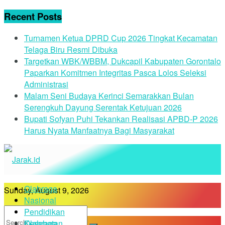
Recent Posts
Turnamen Ketua DPRD Cup 2026 Tingkat Kecamatan
Telaga Biru Resmi Dibuka
Targetkan WBK/WBBM, Dukcapil Kabupaten Gorontalo
Paparkan Komitmen Integritas Pasca Lolos Seleksi
Administrasi
Malam Seni Budaya Kerinci Semarakkan Bulan
Serengkuh Dayung Serentak Ketujuan 2026
Bupati Sofyan Puhi Tekankan Realisasi APBD-P 2026
Harus Nyata Manfaatnya Bagi Masyarakat
Olahraga
Sunday, August 9, 2026
Nasional
Pendidikan
Kesehatan
Olahraga