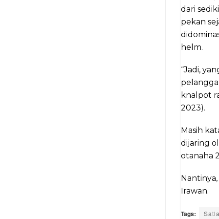
dari sedi
pekan sej
didomina
helm.
“Jadi, ya
pelangga
knalpot r
2023).
Masih kat
dijaring 
otanaha 
Nantinya,
Irawan.
Tags:
Satl