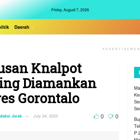
Friday, August 7, 2026
litik
Daerah
ADVERTISEME
usan Knalpot
ing Diamankan
Ma
res Gorontalo
Ke
Se
Se
0
0
daksi Jarak
July 24, 2023
Bu
Te
P 
Ma