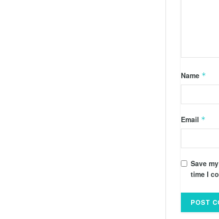
Name
*
Email
*
Save my 
time I c