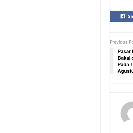
Sh
Previous P
Pasar 
Bakal 
Pada T
Agust