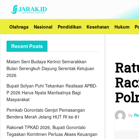
Olahraga
Nasional
Pendidikan
Kesehatan
Hukum
Po
Recent Posts
Malam Seni Budaya Kerinci Semarakkan
Rat
Bulan Serengkuh Dayung Serentak Ketujuan
2026
Rac
Bupati Sofyan Puhi Tekankan Realisasi APBD-
Pol
P 2026 Harus Nyata Manfaatnya Bagi
Masyarakat
Pemkab Gorontalo Genjot Pemasangan
by
Re
Bendera Merah Jelang HUT RI ke-81
Rakorwil TPKAD 2026, Bupati Gorontalo
Tegaskan Komitmen Perluas Akses Keuangan