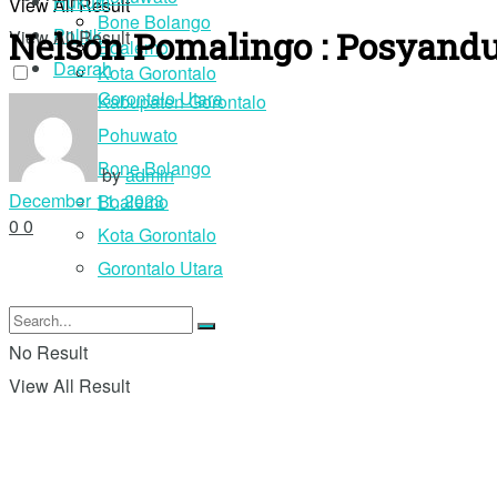
Hukum
View All Result
Bone Bolango
Nelson Pomalingo : Posyand
Politik
View All Result
Boalemo
Daerah
Kota Gorontalo
Gorontalo Utara
Kabupaten Gorontalo
Pohuwato
Login
Bone Bolango
by
admin
December 11, 2023
Boalemo
0
0
Kota Gorontalo
Gorontalo Utara
No Result
View All Result