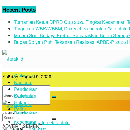
Recent Posts
Turnamen Ketua DPRD Cup 2026 Tingkat Kecamatan Te
Targetkan WBK/WBBM, Dukcapil Kabupaten Gorontalo Pa
Malam Seni Budaya Kerinci Semarakkan Bulan Serengk
Bupati Sofyan Puhi Tekankan Realisasi APBD-P 2026 H
Olahraga
Sunday, August 9, 2026
Nasional
Pendidikan
Kesehatan
Olahraga
Hukum
Nasional
Politik
Pendidikan
No Result
Daerah
Kesehatan
Kabupaten Gorontalo
ADVERTISEMENT
No Result
Pohuwato