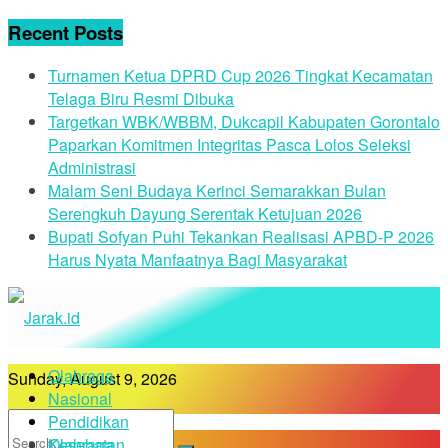
Recent Posts
Turnamen Ketua DPRD Cup 2026 Tingkat Kecamatan
Telaga Biru Resmi Dibuka
Targetkan WBK/WBBM, Dukcapil Kabupaten Gorontalo
Paparkan Komitmen Integritas Pasca Lolos Seleksi
Administrasi
Malam Seni Budaya Kerinci Semarakkan Bulan
Serengkuh Dayung Serentak Ketujuan 2026
Bupati Sofyan Puhi Tekankan Realisasi APBD-P 2026
Harus Nyata Manfaatnya Bagi Masyarakat
Olahraga
Sunday, August 9, 2026
Nasional
Pendidikan
Kesehatan
Olahraga