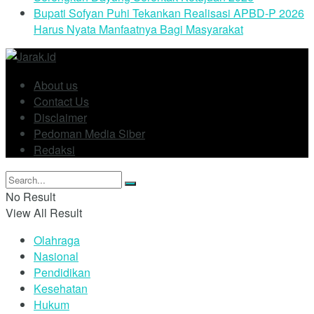
Bupati Sofyan Puhi Tekankan Realisasi APBD-P 2026
Harus Nyata Manfaatnya Bagi Masyarakat
About us
Contact Us
Disclaimer
Pedoman Media Siber
Redaksi
No Result
View All Result
Olahraga
Nasional
Pendidikan
Kesehatan
Hukum