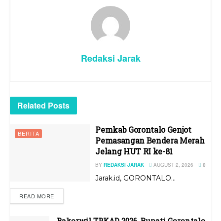
Redaksi Jarak
Related
Posts
Pemkab Gorontalo Genjot
BERITA
Pemasangan Bendera Merah
Jelang HUT RI ke-81
BY
REDAKSI JARAK
AUGUST 2, 2026
0
Jarak.id, GORONTALO...
READ MORE
Rakorwil TPKAD 2026, Bupati Gorontalo