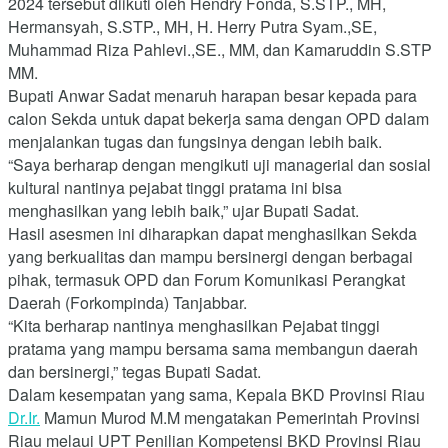
2024 tersebut diikuti oleh Hendry Fonda, S.STP., MH,
Hermansyah, S.STP., MH, H. Herry Putra Syam.,SE,
Muhammad Riza Pahlevi.,SE., MM, dan Kamaruddin S.STP
MM.
Bupati Anwar Sadat menaruh harapan besar kepada para
calon Sekda untuk dapat bekerja sama dengan OPD dalam
menjalankan tugas dan fungsinya dengan lebih baik.
“Saya berharap dengan mengikuti uji managerial dan sosial
kultural nantinya pejabat tinggi pratama ini bisa
menghasilkan yang lebih baik,” ujar Bupati Sadat.
Hasil asesmen ini diharapkan dapat menghasilkan Sekda
yang berkualitas dan mampu bersinergi dengan berbagai
pihak, termasuk OPD dan Forum Komunikasi Perangkat
Daerah (Forkompinda) Tanjabbar.
“Kita berharap nantinya menghasilkan Pejabat tinggi
pratama yang mampu bersama sama membangun daerah
dan bersinergi,” tegas Bupati Sadat.
Dalam kesempatan yang sama, Kepala BKD Provinsi Riau
Dr.Ir.
Mamun Murod M.M mengatakan Pemerintah Provinsi
Riau melaui UPT Penilian Kompetensi BKD Provinsi Riau