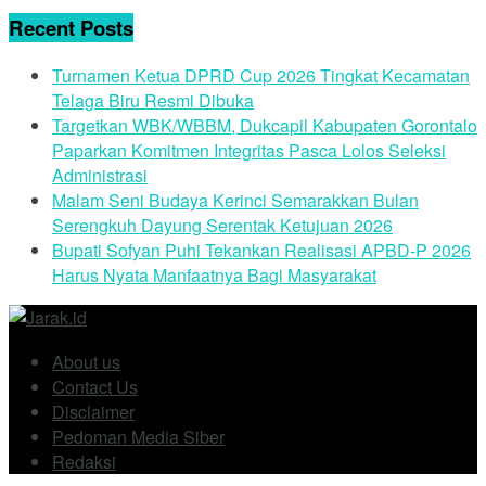
Recent Posts
Turnamen Ketua DPRD Cup 2026 Tingkat Kecamatan
Telaga Biru Resmi Dibuka
Targetkan WBK/WBBM, Dukcapil Kabupaten Gorontalo
Paparkan Komitmen Integritas Pasca Lolos Seleksi
Administrasi
Malam Seni Budaya Kerinci Semarakkan Bulan
Serengkuh Dayung Serentak Ketujuan 2026
Bupati Sofyan Puhi Tekankan Realisasi APBD-P 2026
Harus Nyata Manfaatnya Bagi Masyarakat
About us
Contact Us
Disclaimer
Pedoman Media Siber
Redaksi