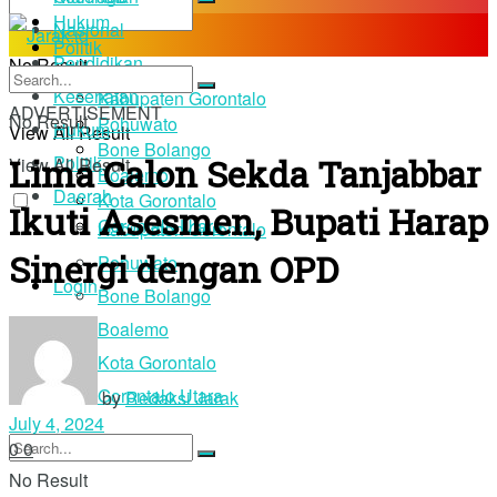
Hukum
Nasional
Politik
Pendidikan
No Result
Daerah
Kesehatan
Kabupaten Gorontalo
ADVERTISEMENT
No Result
Pohuwato
Hukum
View All Result
Bone Bolango
Lima Calon Sekda Tanjabbar
Politik
View All Result
Boalemo
Daerah
Kota Gorontalo
Ikuti Asesmen, Bupati Harap
Gorontalo Utara
Kabupaten Gorontalo
Sinergi dengan OPD
Pohuwato
Login
Bone Bolango
Boalemo
Kota Gorontalo
Gorontalo Utara
by
Redaksi Jarak
July 4, 2024
0
0
No Result