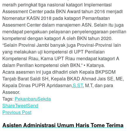
meraih peringkat tiga nasional katagori Implementasi
Assessment Center pada BKN Award tahun 2016 menjadi
Nomenatur KASN 2018 pada katagori Pemanfaatan
Assesment Center dalam manajemen ASN. Selain itu juga
mendapat pengakuan pelayanan penyelenggaraan penilian
kompetensi dengan katagori A oleh BKN tahun 2020.
“Selain Provinsi Jambi banyak juga Provinsi-Provinsi lain
yang melakukan uji kompetensi di UPT Penilaian
Kompetensi Riau, Karna UPT Riau mendapat katagori A
dalam Penilian kompetensi oleh BKN.” • Katanya.
Acara asesmen ini juga dihadiri oleh Kepala BKPSDM
Tanjab Barat Saldi SH, Kepala BKAD Ahmad Jais SE, ME,
Kepala Dinas PUPR Apridasman,
S.ST
, M.T, dan para
Assesor.
Tags:
Pekanbaru
Sekda
Share
Tweet
Send
Previous Post
Asisten Administrasi Umum Haris Tome Terima