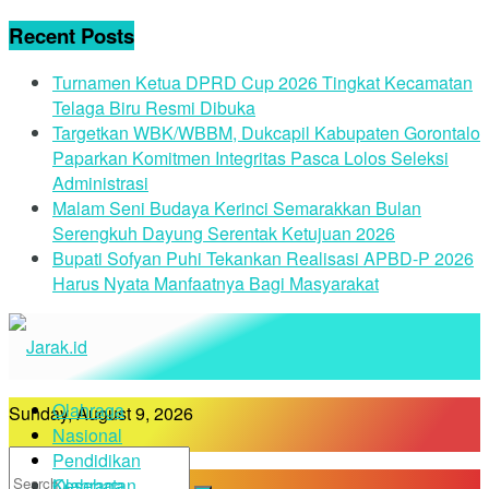
Recent Posts
Turnamen Ketua DPRD Cup 2026 Tingkat Kecamatan
Telaga Biru Resmi Dibuka
Targetkan WBK/WBBM, Dukcapil Kabupaten Gorontalo
Paparkan Komitmen Integritas Pasca Lolos Seleksi
Administrasi
Malam Seni Budaya Kerinci Semarakkan Bulan
Serengkuh Dayung Serentak Ketujuan 2026
Bupati Sofyan Puhi Tekankan Realisasi APBD-P 2026
Harus Nyata Manfaatnya Bagi Masyarakat
Olahraga
Sunday, August 9, 2026
Nasional
Pendidikan
Kesehatan
Olahraga