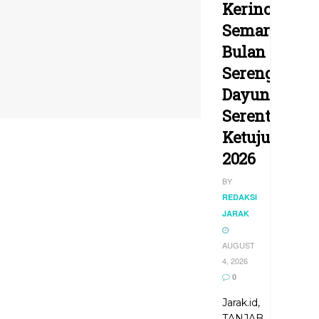
Kerinci
Semarakkan
Bulan
Serengkuh
Dayung
Serentak
Ketujuan
2026
BY
REDAKSI
JARAK
AUGUST
4, 2026
0
Jarak.id,
TANJAB...