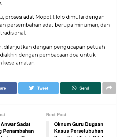
.
tu, prosesi adat Mopotitilolo dimulai dengan
an persembahan adat berupa minuman, dan
radisional.
, dilanjutkan dengan pengucapan petuah
n diakhiri dengan pembacaan doa untuk
keselamatan.
are
Tweet
Send
ost
Next Post
 Anwar Sadat
Oknum Guru Dugaan
g Penambahan
Kasus Persetubuhan