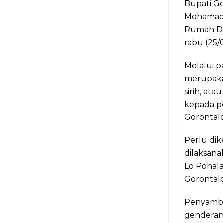
Bupati Go
Mohamad m
Rumah Di
rabu (25/
Melalui p
merupak
sirih, at
kepada pe
Gorontalo
Perlu dik
dilaksan
Lo Pohala
Gorontalo
Penyambut
genderang