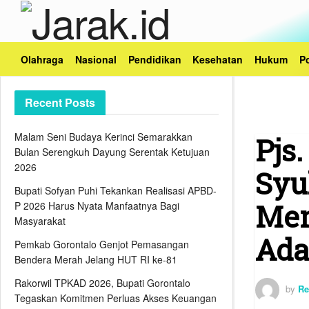
Olahraga
Nasional
Pendidikan
Kesehatan
Hukum
Po
Recent Posts
Malam Seni Budaya Kerinci Semarakkan
Pjs
Bulan Serengkuh Dayung Serentak Ketujuan
2026
Syu
Bupati Sofyan Puhi Tekankan Realisasi APBD-
Men
P 2026 Harus Nyata Manfaatnya Bagi
Masyarakat
Ada
Pemkab Gorontalo Genjot Pemasangan
Bendera Merah Jelang HUT RI ke-81
Rakorwil TPKAD 2026, Bupati Gorontalo
by
Re
Tegaskan Komitmen Perluas Akses Keuangan