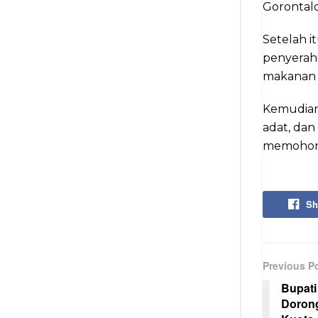
Gorontalo
Setelah i
penyerah
makanan t
Kemudian
adat, da
memohon 
Sh
Previous P
Bupati
Doron