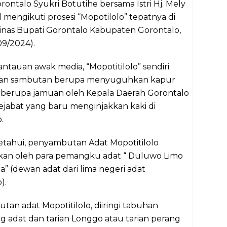
rontalo Syukri Botutihe bersama Istri Hj. Mely
engikuti prosesi “Mopotilolo” tepatnya di
nas Bupati Gorontalo Kabupaten Gorontalo,
09/2024).
antauan awak media, “Mopotitilolo” sendiri
an sambutan berupa menyuguhkan kapur
au berupa jamuan oleh Kepala Daerah Gorontalo
jabat yang baru menginjakkan kaki di
.
etahui, penyambutan Adat Mopotitilolo
akan oleh para pemangku adat “ Duluwo Limo
a” (dewan adat dari lima negeri adat
).
an adat Mopotitilolo, diiringi tabuhan
 adat dan tarian Longgo atau tarian perang