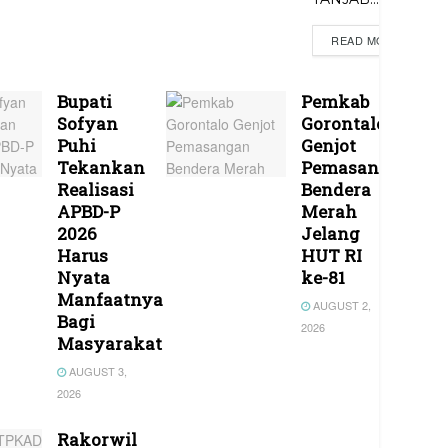
READ MORE
Bupati
Pemkab
Sofyan
Gorontalo
Puhi
Genjot
Tekankan
Pemasangan
Realisasi
Bendera
APBD-P
Merah
2026
Jelang
Harus
HUT RI
Nyata
ke-81
Manfaatnya
AUGUST 2,
Bagi
2026
Masyarakat
AUGUST 3,
2026
Rakorwil