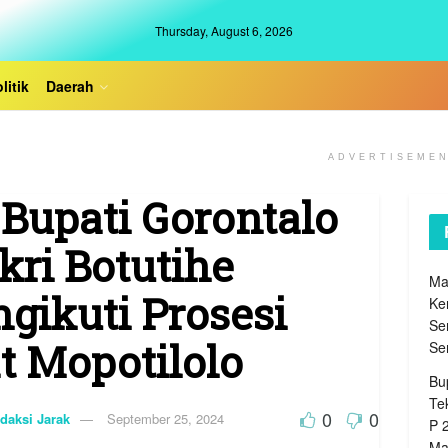
Thursday, August 6, 2026
litik
Daerah
ADVERTISEME
. Bupati Gorontalo
kri Botutihe
Ma
gikuti Prosesi
Ke
Se
t Mopotilolo
Se
Bu
Te
0
0
daksi Jarak
September 25, 2024
P 
Ma