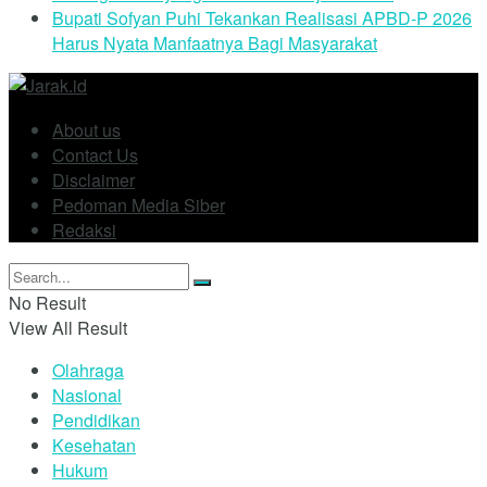
Bupati Sofyan Puhi Tekankan Realisasi APBD-P 2026
Harus Nyata Manfaatnya Bagi Masyarakat
About us
Contact Us
Disclaimer
Pedoman Media Siber
Redaksi
No Result
View All Result
Olahraga
Nasional
Pendidikan
Kesehatan
Hukum