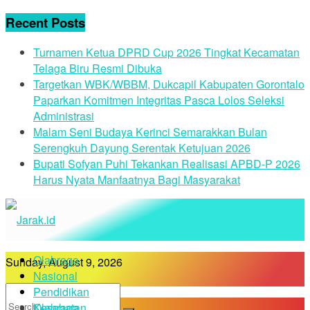
Recent Posts
Turnamen Ketua DPRD Cup 2026 Tingkat Kecamatan
Telaga Biru Resmi Dibuka
Targetkan WBK/WBBM, Dukcapil Kabupaten Gorontalo
Paparkan Komitmen Integritas Pasca Lolos Seleksi
Administrasi
Malam Seni Budaya Kerinci Semarakkan Bulan
Serengkuh Dayung Serentak Ketujuan 2026
Bupati Sofyan Puhi Tekankan Realisasi APBD-P 2026
Harus Nyata Manfaatnya Bagi Masyarakat
Olahraga
Sunday, August 9, 2026
Nasional
Pendidikan
Kesehatan
Olahraga