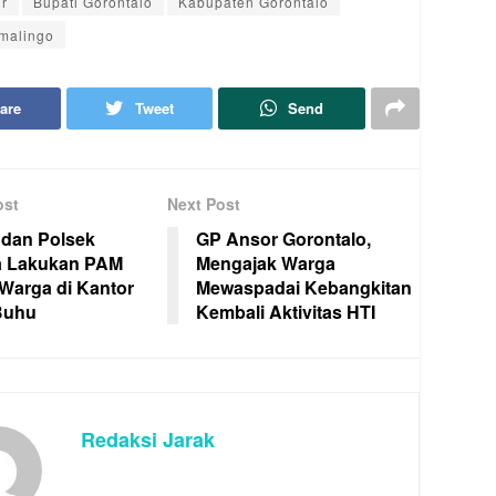
ir
Bupati Gorontalo
Kabupaten Gorontalo
malingo
are
Tweet
Send
ost
Next Post
 dan Polsek
GP Ansor Gorontalo,
a Lakukan PAM
Mengajak Warga
Warga di Kantor
Mewaspadai Kebangkitan
Buhu
Kembali Aktivitas HTI
Redaksi Jarak