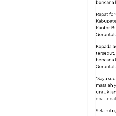
bencana b
Rapat for
Kabupaten
Kantor Bu
Gorontalo
Kepada aw
tersebut
bencana b
Gorontalo
“Saya sud
masalah y
untuk ja
obat-obat
Selain i