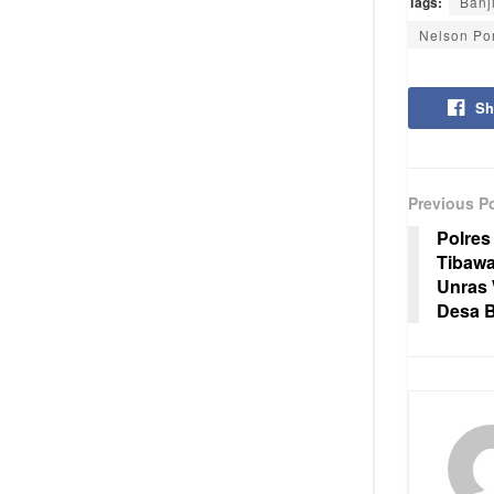
Tags:
Banj
Nelson Po
Sh
Previous P
Polres
Tibaw
Unras 
Desa 