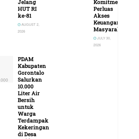
Jelang
Komitmen
HUT RI
Perluas
ke-81
Akses
Keuangan
AUGUST 2,
Masyarakat
2026
JULY 30,
2026
PDAM
Kabupaten
Gorontalo
Salurkan
10.000
Liter Air
Bersih
untuk
Warga
Terdampak
Kekeringan
di Desa