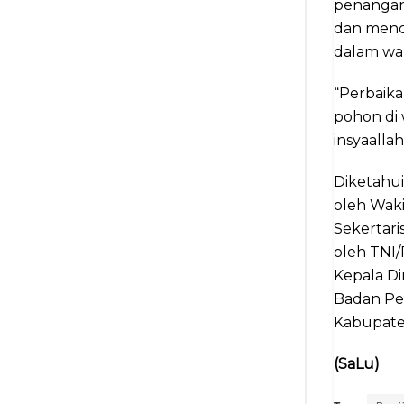
penangan
dan mence
dalam wa
“Perbaika
pohon di
insyaalla
Diketahui 
oleh Wak
Sekertari
oleh TNI/
Kepala D
Badan Pe
Kabupate
(SaLu)