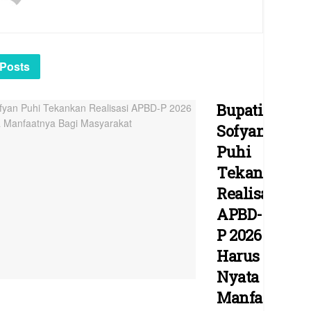
Posts
Bupati
Sofyan
Puhi
Tekankan
Realisasi
APBD-
P 2026
Harus
Nyata
Manfaatnya