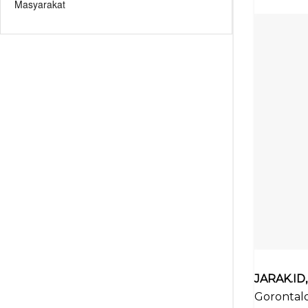
Masyarakat
JARAK.I
Gorontal