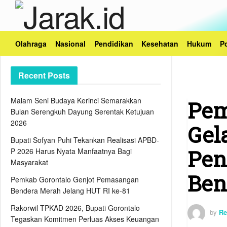
Olahraga
Nasional
Pendidikan
Kesehatan
Hukum
Po
Recent Posts
Malam Seni Budaya Kerinci Semarakkan
Pem
Bulan Serengkuh Dayung Serentak Ketujuan
2026
Gel
Bupati Sofyan Puhi Tekankan Realisasi APBD-
Pen
P 2026 Harus Nyata Manfaatnya Bagi
Masyarakat
Ben
Pemkab Gorontalo Genjot Pemasangan
Bendera Merah Jelang HUT RI ke-81
Rakorwil TPKAD 2026, Bupati Gorontalo
by
Re
Tegaskan Komitmen Perluas Akses Keuangan