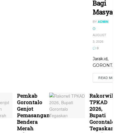
Bagi
Masyarakat
BY
ADMIN
AUGUST
3, 2026
0
Jarak.id,
GORONTALO...
READ MORE
Pemkab
Rakorwil
Gorontalo
TPKAD
Genjot
2026,
Pemasangan
Bupati
Bendera
Gorontalo
Merah
Tegaskan