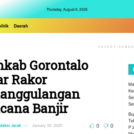
Thursday, August 6, 2026
litik
Daerah
ADVERTISEME
kab Gorontalo
ar Rakor
Ma
anggulangan
Ke
Se
cana Banjir
Se
Bu
Te
0
0
daksi Jarak
January 30, 2025
P 
Ma