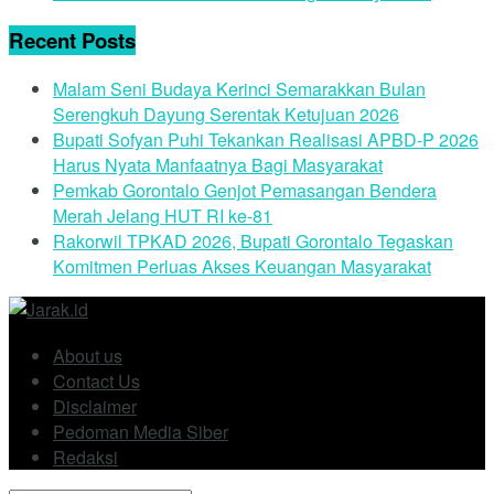
Recent Posts
Malam Seni Budaya Kerinci Semarakkan Bulan
Serengkuh Dayung Serentak Ketujuan 2026
Bupati Sofyan Puhi Tekankan Realisasi APBD-P 2026
Harus Nyata Manfaatnya Bagi Masyarakat
Pemkab Gorontalo Genjot Pemasangan Bendera
Merah Jelang HUT RI ke-81
Rakorwil TPKAD 2026, Bupati Gorontalo Tegaskan
Komitmen Perluas Akses Keuangan Masyarakat
About us
Contact Us
Disclaimer
Pedoman Media Siber
Redaksi