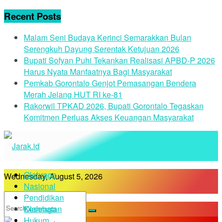
Recent Posts
Malam Seni Budaya Kerinci Semarakkan Bulan
Serengkuh Dayung Serentak Ketujuan 2026
Bupati Sofyan Puhi Tekankan Realisasi APBD-P 2026
Harus Nyata Manfaatnya Bagi Masyarakat
Pemkab Gorontalo Genjot Pemasangan Bendera
Merah Jelang HUT RI ke-81
Rakorwil TPKAD 2026, Bupati Gorontalo Tegaskan
Komitmen Perluas Akses Keuangan Masyarakat
Olahraga
Wednesday, August 5, 2026
Nasional
Pendidikan
Kesehatan
Olahraga
Hukum