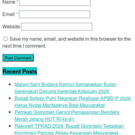
Name
*
Email
*
Website
Save my name, email, and website in this browser for the
next time I comment.
Recent Posts
Malam Seni Budaya Kerinci Semarakkan Bulan
Serengkuh Dayung Serentak Ketujuan 2026
Bupati Sofyan Puhi Tekankan Realisasi APBD-P 2026
Harus Nyata Manfaatnya Bagi Masyarakat
Pemkab Gorontalo Genjot Pemasangan Bendera
Merah Jelang HUT RI ke-81
Rakorwil TPKAD 2026, Bupati Gorontalo Tegaskan
Komitmen Perluas Akses Keuangan Masyarakat