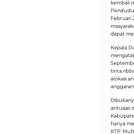
kembali 
Penduduk 
Februari 
masyarak
dapat mem
Kepala D
mengatak
Septembe
tinta rib
alokasi a
anggaran
Dibukany
antusias 
Kabupaten
hanya me
KTP. Muh