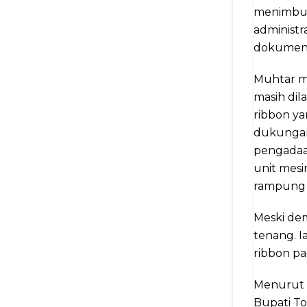
menimbul
administr
dokumen 
Muhtar m
masih dil
ribbon ya
dukungan 
pengadaan
unit mesi
rampung 
Meski de
tenang. I
ribbon pa
Menurut d
Bupati T