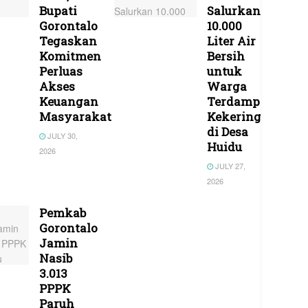
Bupati
Salurkan
Gorontalo
10.000
Tegaskan
Liter Air
Komitmen
Bersih
Perluas
untuk
Akses
Warga
Keuangan
Terdampak
Masyarakat
Kekeringan
di Desa
JULY 30,
Huidu
2026
JULY 27,
2026
Pemkab
Gorontalo
Jamin
Nasib
3.013
PPPK
Paruh