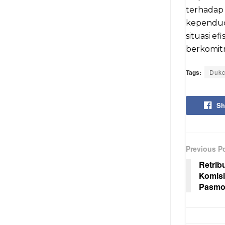
terhadap
kependud
situasi e
berkomit
Tags:
Dukc
Sh
Previous P
Retrib
Komisi
Pasmo