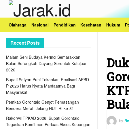
Olahraga
Nasional
Pendidikan
Kesehatan
Hukum
Po
Recent Posts
Malam Seni Budaya Kerinci Semarakkan
Duk
Bulan Serengkuh Dayung Serentak Ketujuan
2026
Gor
Bupati Sofyan Puhi Tekankan Realisasi APBD-
KTP
P 2026 Harus Nyata Manfaatnya Bagi
Masyarakat
Bul
Pemkab Gorontalo Genjot Pemasangan
Bendera Merah Jelang HUT RI ke-81
Rakorwil TPKAD 2026, Bupati Gorontalo
by
Re
Tegaskan Komitmen Perluas Akses Keuangan