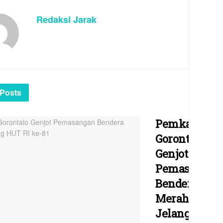
Redaksi Jarak
Posts
Pemkab
Gorontalo
Genjot
Pemasangan
Bendera
Merah
Jelang