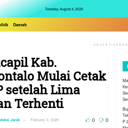
Tuesday, August 4, 2026
litik
Daerah
ADVERTISEME
capil Kab.
ontalo Mulai Cetak
Ma
 setelah Lima
Ke
Se
an Terhenti
Se
Bu
Te
0
0
daksi Jarak
February 3, 2026
P 
Ma