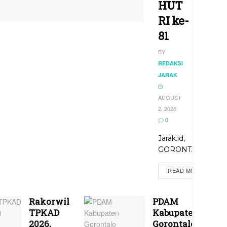
HUT
RI ke-
81
BY
REDAKSI
JARAK
AUGUST
2, 2026
0
Jarak.id,
GORONTALO...
READ MORE
Rakorwil
PDAM
TPKAD
Kabupaten
2026,
Gorontalo