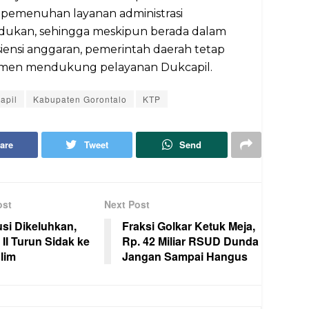
 pemenuhan layanan administrasi
ukan, sehingga meskipun berada dalam
fisiensi anggaran, pemerintah daerah tetap
men mendukung pelayanan Dukcapil.
apil
Kabupaten Gorontalo
KTP
are
Tweet
Send
ost
Next Post
usi Dikeluhkan,
Fraksi Golkar Ketuk Meja,
 II Turun Sidak ke
Rp. 42 Miliar RSUD Dunda
lim
Jangan Sampai Hangus