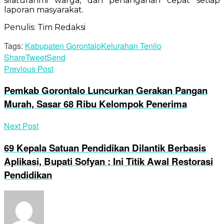
silaturahmi warga, dan penanganan cepat setiap
laporan masyarakat.
Penulis: Tim Redaksi
Tags:
Kabupaten Gorontalo
Kelurahan Tenilo
Share
Tweet
Send
Previous Post
Pemkab Gorontalo Luncurkan Gerakan Pangan
Murah, Sasar 68 Ribu Kelompok Penerima
Next Post
69 Kepala Satuan Pendidikan Dilantik Berbasis
Aplikasi, Bupati Sofyan : Ini Titik Awal Restorasi
Pendidikan