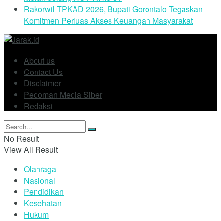
Rakorwil TPKAD 2026, Bupati Gorontalo Tegaskan
Komitmen Perluas Akses Keuangan Masyarakat
About us
Contact Us
Disclaimer
Pedoman Media Siber
Redaksi
No Result
View All Result
Olahraga
Nasional
Pendidikan
Kesehatan
Hukum