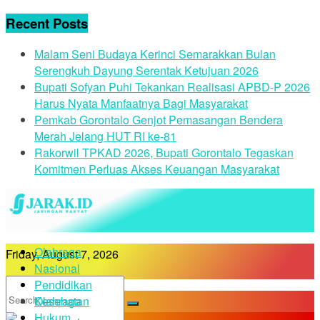
Recent Posts
Malam Seni Budaya Kerinci Semarakkan Bulan
Serengkuh Dayung Serentak Ketujuan 2026
Bupati Sofyan Puhi Tekankan Realisasi APBD-P 2026
Harus Nyata Manfaatnya Bagi Masyarakat
Pemkab Gorontalo Genjot Pemasangan Bendera
Merah Jelang HUT RI ke-81
Rakorwil TPKAD 2026, Bupati Gorontalo Tegaskan
Komitmen Perluas Akses Keuangan Masyarakat
Olahraga
Friday, August 7, 2026
Nasional
Pendidikan
Kesehatan
Olahraga
Hukum