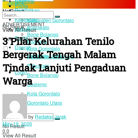
Nasional
Politik
Pendidikan
No Result
Daerah
Kesehatan
Kabupaten Gorontalo
ADVERTISEMENT
No Result
Pohuwato
Hukum
View All Result
Bone Bolango
3 Pilar Kelurahan Tenilo
Politik
View All Result
Boalemo
Daerah
Kota Gorontalo
Bergerak Tengah Malam
Gorontalo Utara
Kabupaten Gorontalo
Tindak Lanjuti Pengaduan
Pohuwato
Login
Bone Bolango
Warga
Boalemo
Kota Gorontalo
Gorontalo Utara
by
Redaksi Jarak
May 19, 2026
No Result
0
0
View All Result