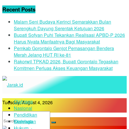
Recent Posts
Malam Seni Budaya Kerinci Semarakkan Bulan
Serengkuh Dayung Serentak Ketujuan 2026
Bupati Sofyan Puhi Tekankan Realisasi APBD-P 2026
Harus Nyata Manfaatnya Bagi Masyarakat
Pemkab Gorontalo Genjot Pemasangan Bendera
Merah Jelang HUT RI ke-81
Rakorwil TPKAD 2026, Bupati Gorontalo Tegaskan
Komitmen Perluas Akses Keuangan Masyarakat
Olahraga
Tuesday, August 4, 2026
Nasional
Pendidikan
Kesehatan
Olahraga
Hukum