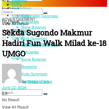
Nasional
Politik
Pendidikan
No Result
Daerah
Kesehatan
Kabupaten Gorontalo
ADVERTISEMENT
No Result
Pohuwato
Hukum
View All Result
Bone Bolango
Sekda Sugondo Makmur
Politik
View All Result
Boalemo
Daerah
Kota Gorontalo
Hadiri Fun Walk Milad ke-18
Gorontalo Utara
Kabupaten Gorontalo
UMGO
Pohuwato
Login
Bone Bolango
Boalemo
Kota Gorontalo
Gorontalo Utara
by
Redaksi Jarak
June 22, 2026
0
0
No Result
View All Result