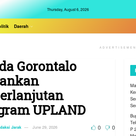
Thursday, August 6, 2026
litik
Daerah
ADVERTISEME
da Gorontalo
ankan
Ma
erlanjutan
Ke
Se
gram UPLAND
Se
Bu
Te
0
0
daksi Jarak
June 29, 2026
P 
Ma