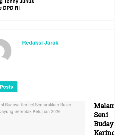
g Tonny Junus
e DPD RI
Redaksi Jarak
Posts
Malam
Seni
Budaya
Kerinci