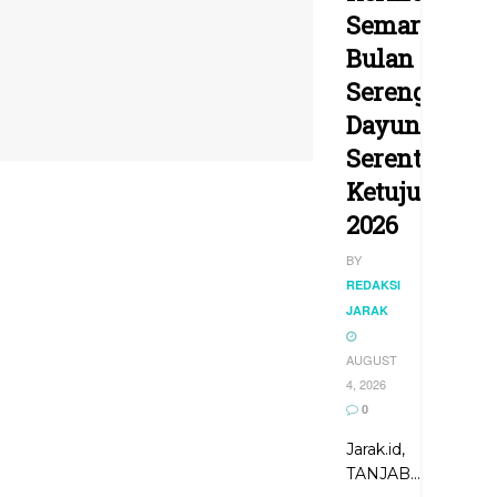
Semarakkan
Bulan
Serengkuh
Dayung
Serentak
Ketujuan
2026
BY
REDAKSI
JARAK
AUGUST
4, 2026
0
Jarak.id,
TANJAB...