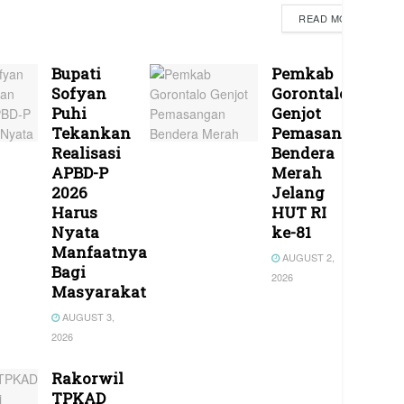
READ MORE
Bupati
Pemkab
Sofyan
Gorontalo
Puhi
Genjot
Tekankan
Pemasangan
Realisasi
Bendera
APBD-P
Merah
2026
Jelang
Harus
HUT RI
Nyata
ke-81
Manfaatnya
AUGUST 2,
Bagi
2026
Masyarakat
AUGUST 3,
2026
Rakorwil
TPKAD