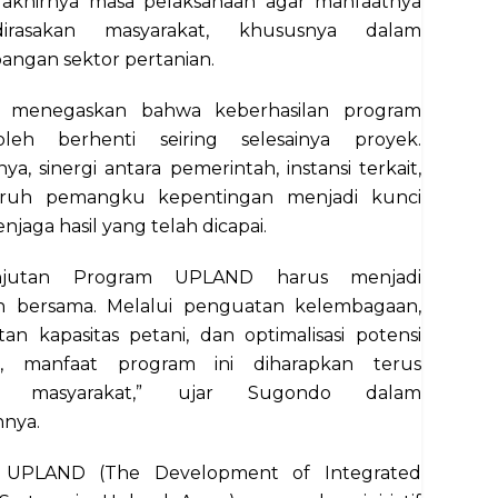
rakhirnya masa pelaksanaan agar manfaatnya
irasakan masyarakat, khususnya dalam
ngan sektor pertanian.
 menegaskan bahwa keberhasilan program
leh berhenti seiring selesainya proyek.
a, sinergi antara pemerintah, instansi terkait,
uruh pemangku kepentingan menjadi kunci
jaga hasil yang telah dicapai.
anjutan Program UPLAND harus menjadi
 bersama. Melalui penguatan kelembagaan,
an kapasitas petani, dan optimalisasi potensi
n, manfaat program ini diharapkan terus
kan masyarakat,” ujar Sugondo dalam
nya.
 UPLAND (The Development of Integrated