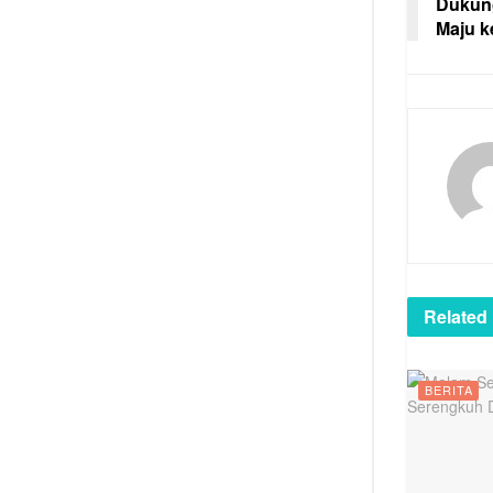
Dukun
Maju k
Related
BERITA