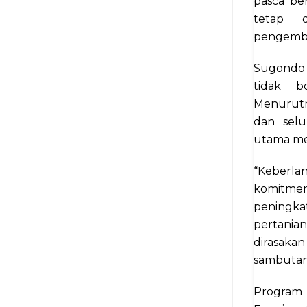
pasca be
tetap d
pengemba
Sugondo
tidak bo
Menurutny
dan sel
utama men
“Keberl
komitmen
peningkat
pertania
dirasa
sambutan
Program