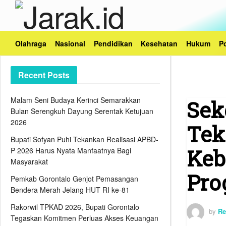
Olahraga
Nasional
Pendidikan
Kesehatan
Hukum
Po
Recent Posts
Malam Seni Budaya Kerinci Semarakkan
Sek
Bulan Serengkuh Dayung Serentak Ketujuan
2026
Tek
Bupati Sofyan Puhi Tekankan Realisasi APBD-
Keb
P 2026 Harus Nyata Manfaatnya Bagi
Masyarakat
Pro
Pemkab Gorontalo Genjot Pemasangan
Bendera Merah Jelang HUT RI ke-81
Rakorwil TPKAD 2026, Bupati Gorontalo
by
Re
Tegaskan Komitmen Perluas Akses Keuangan