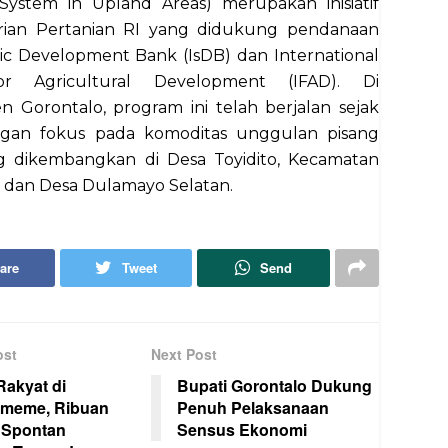
System in Upland Areas) merupakan inisiatif
ian Pertanian RI yang didukung pendanaan
mic Development Bank (IsDB) dan International
r Agricultural Development (IFAD). Di
 Gorontalo, program ini telah berjalan sejak
gan fokus pada komoditas unggulan pisang
g dikembangkan di Desa Toyidito, Kecamatan
 dan Desa Dulamayo Selatan.
are
Tweet
Send
ost
Next Post
Rakyat di
Bupati Gorontalo Dukung
meme, Ribuan
Penuh Pelaksanaan
 Spontan
Sensus Ekonomi