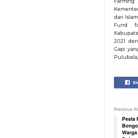
Farming 
Kementer
dari Isla
Fund fo
Kabupaten
2021 den
Gapi yan
Pulubala,
Sh
Previous P
Pesta 
Bongo
Warga