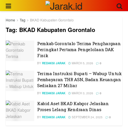
Home
Tag
BKAD Kabupaten Gorontalo
Tag:
BKAD Kabupaten Gorontalo
Pemkab Gorontalo Terima Penghargaan
Peringkat Pertama Pengelolaan DAK
Fisik
BY
REDAKSI JARAK
MARCH 5, 2026
0
Terima Instruksi Bupati – Wabup Untuk
Pembayaran THR ASN, Badan Keuangan
Sediakan 27 Miliar
BY
REDAKSI JARAK
MARCH 3, 2026
0
Kabid Aset BKAD Kabgor Jelaskan
Proses Lelang Kendraan Dinas
BY
REDAKSI JARAK
SEPTEMBER 24, 2025
0