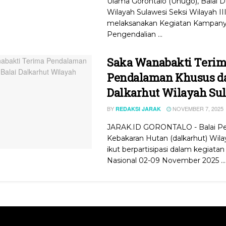
Ulama Gorontalo (Unugo), Balai D
Wilayah Sulawesi Seksi Wilayah I
melaksanakan Kegiatan Kampan
Pengendalian ...
Saka Wanabakti Teri
Pendalaman Khusus da
Dalkarhut Wilayah Su
BY
NOVEMBER 7, 2025
REDAKSI JARAK
JARAK.ID GORONTALO - Balai Pe
Kebakaran Hutan (dalkarhut) Wila
ikut berpartisipasi dalam kegiata
Nasional 02-09 November 2025 ...