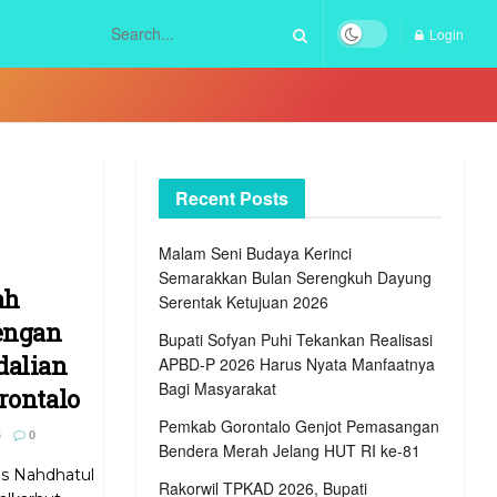
Login
Recent Posts
Malam Seni Budaya Kerinci
Semarakkan Bulan Serengkuh Dayung
ah
Serentak Ketujuan 2026
engan
Bupati Sofyan Puhi Tekankan Realisasi
alian
APBD-P 2026 Harus Nyata Manfaatnya
Bagi Masyarakat
rontalo
Pemkab Gorontalo Genjot Pemasangan
5
0
Bendera Merah Jelang HUT RI ke-81
as Nahdhatul
Rakorwil TPKAD 2026, Bupati