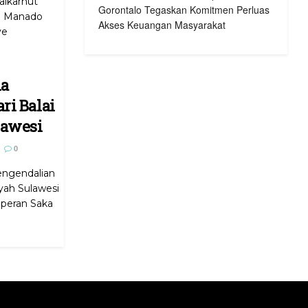
alkarhut
Gorontalo Tegaskan Komitmen Perluas
II Manado
Akses Keuangan Masyarakat
ye
ma
ri Balai
lawesi
0
ngendalian
yah Sulawesi
n peran Saka