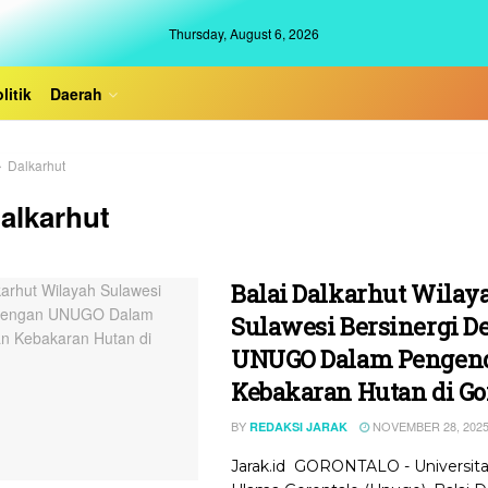
Thursday, August 6, 2026
litik
Daerah
Dalkarhut
alkarhut
Balai Dalkarhut Wilay
Sulawesi Bersinergi D
UNUGO Dalam Pengend
Kebakaran Hutan di Go
BY
NOVEMBER 28, 202
REDAKSI JARAK
Jarak.id GORONTALO - Universit