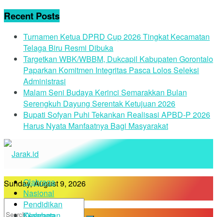
Recent Posts
Turnamen Ketua DPRD Cup 2026 Tingkat Kecamatan
Telaga Biru Resmi Dibuka
Targetkan WBK/WBBM, Dukcapil Kabupaten Gorontalo
Paparkan Komitmen Integritas Pasca Lolos Seleksi
Administrasi
Malam Seni Budaya Kerinci Semarakkan Bulan
Serengkuh Dayung Serentak Ketujuan 2026
Bupati Sofyan Puhi Tekankan Realisasi APBD-P 2026
Harus Nyata Manfaatnya Bagi Masyarakat
Olahraga
Sunday, August 9, 2026
Nasional
Pendidikan
Kesehatan
Olahraga