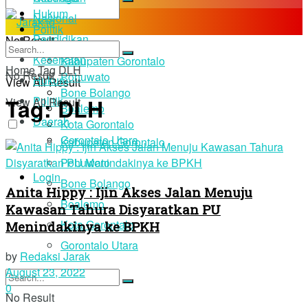
Hukum
Nasional
Politik
Pendidikan
No Result
Daerah
Kesehatan
Kabupaten Gorontalo
Home
Tag
DLH
No Result
Pohuwato
Hukum
View All Result
Bone Bolango
Tag:
DLH
Politik
View All Result
Boalemo
Daerah
Kota Gorontalo
Gorontalo Utara
Kabupaten Gorontalo
Pohuwato
Login
Bone Bolango
Anita Hippy : Ijin Akses Jalan Menuju
Boalemo
Kawasan Tahura Disyaratkan PU
Kota Gorontalo
Menindakinya ke BPKH
Gorontalo Utara
by
Redaksi Jarak
August 23, 2022
0
No Result