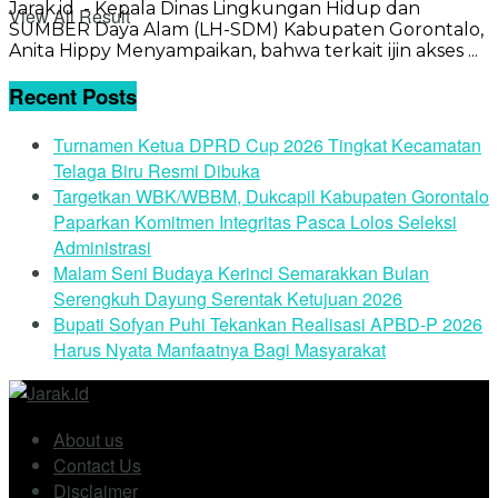
Jarak.id - Kepala Dinas Lingkungan Hidup dan
View All Result
SUMBER Daya Alam (LH-SDM) Kabupaten Gorontalo,
Anita Hippy Menyampaikan, bahwa terkait ijin akses ...
Recent Posts
Turnamen Ketua DPRD Cup 2026 Tingkat Kecamatan
Telaga Biru Resmi Dibuka
Targetkan WBK/WBBM, Dukcapil Kabupaten Gorontalo
Paparkan Komitmen Integritas Pasca Lolos Seleksi
Administrasi
Malam Seni Budaya Kerinci Semarakkan Bulan
Serengkuh Dayung Serentak Ketujuan 2026
Bupati Sofyan Puhi Tekankan Realisasi APBD-P 2026
Harus Nyata Manfaatnya Bagi Masyarakat
About us
Contact Us
Disclaimer