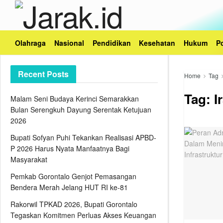
Olahraga
Nasional
Pendidikan
Kesehatan
Hukum
Po
Recent Posts
Home
Tag
Tag:
I
Malam Seni Budaya Kerinci Semarakkan
Bulan Serengkuh Dayung Serentak Ketujuan
2026
Bupati Sofyan Puhi Tekankan Realisasi APBD-
P 2026 Harus Nyata Manfaatnya Bagi
Masyarakat
Pemkab Gorontalo Genjot Pemasangan
Bendera Merah Jelang HUT RI ke-81
Rakorwil TPKAD 2026, Bupati Gorontalo
Tegaskan Komitmen Perluas Akses Keuangan