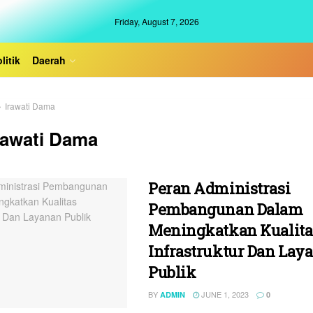
Friday, August 7, 2026
litik
Daerah
Irawati Dama
rawati Dama
Peran Administrasi
Pembangunan Dalam
Meningkatkan Kualita
Infrastruktur Dan Lay
Publik
BY
JUNE 1, 2023
ADMIN
0