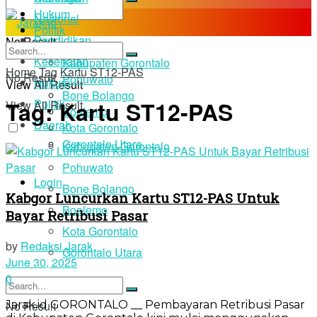
Hukum
Nasional
Politik
Pendidikan
No Result
Daerah
Kesehatan
Kabupaten Gorontalo
Home
Tag
Kartu ST12-PAS
No Result
Pohuwato
Hukum
View All Result
Bone Bolango
Tag:
Kartu ST12-PAS
Politik
View All Result
Boalemo
Daerah
Kota Gorontalo
Gorontalo Utara
Kabupaten Gorontalo
Pohuwato
Login
Bone Bolango
Kabgor Luncurkan Kartu ST12-PAS Untuk
Boalemo
Bayar Retribusi Pasar
Kota Gorontalo
by
Redaksi Jarak
Gorontalo Utara
June 30, 2025
0
Jarak.id GORONTALO __ Pembayaran Retribusi Pasar
No Result