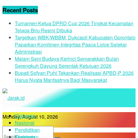
Recent Posts
Turnamen Ketua DPRD Cup 2026 Tingkat Kecamatan
Telaga Biru Resmi Dibuka
Targetkan WBK/WBBM, Dukcapil Kabupaten Gorontalo
Paparkan Komitmen Integritas Pasca Lolos Seleksi
Administrasi
Malam Seni Budaya Kerinci Semarakkan Bulan
Serengkuh Dayung Serentak Ketujuan 2026
Bupati Sofyan Puhi Tekankan Realisasi APBD-P 2026
Harus Nyata Manfaatnya Bagi Masyarakat
Olahraga
Monday, August 10, 2026
Nasional
Pendidikan
Kesehatan
Olahraga