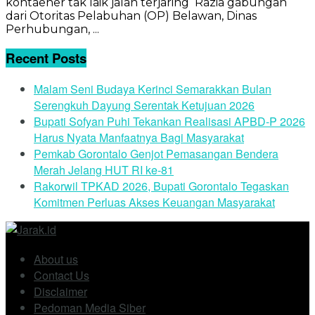
kontaener tak laik jalan terjaring Razia gabungan
dari Otoritas Pelabuhan (OP) Belawan, Dinas
Perhubungan, ...
Recent Posts
Malam Seni Budaya Kerinci Semarakkan Bulan
Serengkuh Dayung Serentak Ketujuan 2026
Bupati Sofyan Puhi Tekankan Realisasi APBD-P 2026
Harus Nyata Manfaatnya Bagi Masyarakat
Pemkab Gorontalo Genjot Pemasangan Bendera
Merah Jelang HUT RI ke-81
Rakorwil TPKAD 2026, Bupati Gorontalo Tegaskan
Komitmen Perluas Akses Keuangan Masyarakat
About us
Contact Us
Disclaimer
Pedoman Media Siber