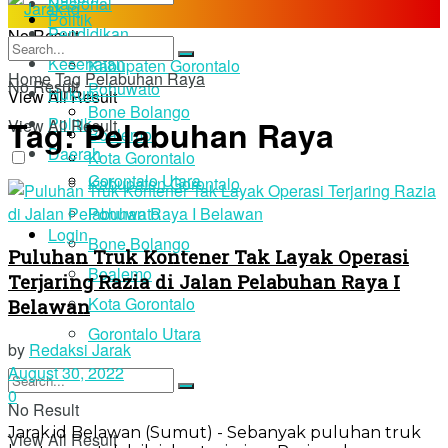
Nasional
Politik
Pendidikan
No Result
Daerah
Kesehatan
Kabupaten Gorontalo
Home
Tag
Pelabuhan Raya
No Result
Pohuwato
Hukum
View All Result
Bone Bolango
Tag:
Pelabuhan Raya
Politik
View All Result
Boalemo
Daerah
Kota Gorontalo
Gorontalo Utara
Kabupaten Gorontalo
Pohuwato
Login
Bone Bolango
Puluhan Truk Kontener Tak Layak Operasi
Boalemo
Terjaring Razia di Jalan Pelabuhan Raya I
Kota Gorontalo
Belawan
Gorontalo Utara
by
Redaksi Jarak
August 30, 2022
0
No Result
Jarak.id Belawan (Sumut) - Sebanyak puluhan truk
View All Result