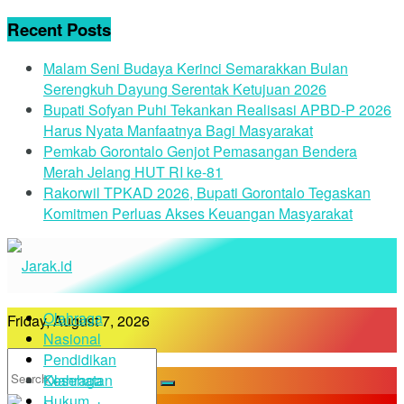
Recent Posts
Malam Seni Budaya Kerinci Semarakkan Bulan
Serengkuh Dayung Serentak Ketujuan 2026
Bupati Sofyan Puhi Tekankan Realisasi APBD-P 2026
Harus Nyata Manfaatnya Bagi Masyarakat
Pemkab Gorontalo Genjot Pemasangan Bendera
Merah Jelang HUT RI ke-81
Rakorwil TPKAD 2026, Bupati Gorontalo Tegaskan
Komitmen Perluas Akses Keuangan Masyarakat
Olahraga
Friday, August 7, 2026
Nasional
Pendidikan
Kesehatan
Olahraga
Hukum