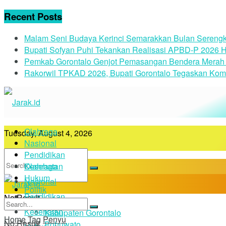
Recent Posts
Malam Seni Budaya Kerinci Semarakkan Bulan Serengk
Bupati Sofyan Puhi Tekankan Realisasi APBD-P 2026 H
Pemkab Gorontalo Genjot Pemasangan Bendera Merah 
Rakorwil TPKAD 2026, Bupati Gorontalo Tegaskan Kom
Olahraga
Tuesday, August 4, 2026
Nasional
Pendidikan
Kesehatan
Olahraga
Hukum
Nasional
Politik
Pendidikan
No Result
Daerah
Kesehatan
Kabupaten Gorontalo
Home
Tag
Penyu
No Result
Pohuwato