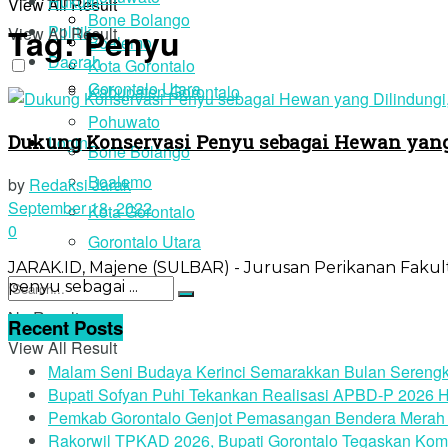
Hukum
View All Result
Bone Bolango
Tag:
Penyu
Politik
View All Result
Boalemo
Daerah
Kota Gorontalo
Gorontalo Utara
Kabupaten Gorontalo
Pohuwato
Dukung Konservasi Penyu sebagai Hewan yang D
Login
Bone Bolango
Boalemo
by
Redaksi Jarak
September 18, 2022
Kota Gorontalo
0
Gorontalo Utara
JARAK.ID, Majene (SULBAR) - Jurusan Perikanan Fakult
penyu sebagai ...
No Result
Recent Posts
View All Result
Malam Seni Budaya Kerinci Semarakkan Bulan Serengk
Bupati Sofyan Puhi Tekankan Realisasi APBD-P 2026 H
Pemkab Gorontalo Genjot Pemasangan Bendera Merah 
Rakorwil TPKAD 2026, Bupati Gorontalo Tegaskan Kom