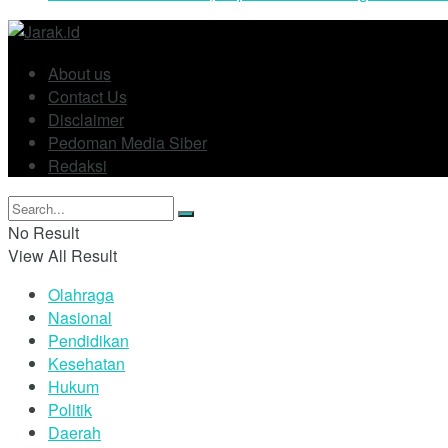
About us
Contact Us
Disclaimer
Pedoman Media Siber
Redaksi
No Result
View All Result
Olahraga
Nasional
Pendidikan
Kesehatan
Hukum
Politik
Daerah