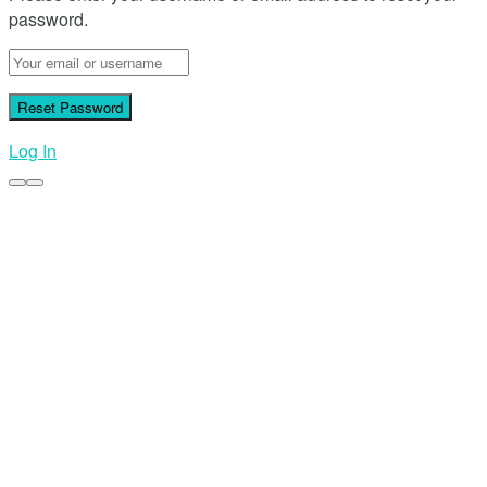
password.
Log In