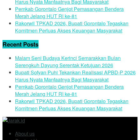
Harus Nyata Manfaatnya Bagi Masyarakat
Pemkab Gorontalo Genjot Pemasangan Bendera
Merah Jelang HUT RI ke-81
Rakorwil TPKAD 2026, Bupati Gorontalo Tegaskan
Komitmen Perluas Akses Keuangan Masyarakat
Recent Posts
Malam Seni Budaya Kerinci Semarakkan Bulan
Serengkuh Dayung Serentak Ketujuan 2026
Bupati Sofyan Puhi Tekankan Realisasi APBD-P 2026
Harus Nyata Manfaatnya Bagi Masyarakat
Pemkab Gorontalo Genjot Pemasangan Bendera
Merah Jelang HUT RI ke-81
Rakorwil TPKAD 2026, Bupati Gorontalo Tegaskan
Komitmen Perluas Akses Keuangan Masyarakat
About us