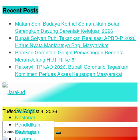
Recent Posts
Malam Seni Budaya Kerinci Semarakkan Bulan
Serengkuh Dayung Serentak Ketujuan 2026
Bupati Sofyan Puhi Tekankan Realisasi APBD-P 2026
Harus Nyata Manfaatnya Bagi Masyarakat
Pemkab Gorontalo Genjot Pemasangan Bendera
Merah Jelang HUT RI ke-81
Rakorwil TPKAD 2026, Bupati Gorontalo Tegaskan
Komitmen Perluas Akses Keuangan Masyarakat
Olahraga
Tuesday, August 4, 2026
Nasional
Pendidikan
Kesehatan
Olahraga
Hukum