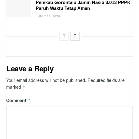
PDAM Kabupaten Gorontalo Salurkan
10.000 Liter Air Bersih untuk Warga
Terdampak Kekeringan di Desa Huidu
JULY 27, 2026
Pemkab Gorontalo Jamin Nasib 3.013
PPPK Paruh Waktu Tetap Aman
JULY 18, 2026
Leave a Reply
Your email address will not be published.
Required fields are
marked
*
Comment
*