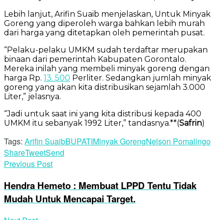
Lebih lanjut, Arifin Suaib menjelaskan, Untuk Minyak
Goreng yang diperoleh warga bahkan lebih murah
dari harga yang ditetapkan oleh pemerintah pusat.
“Pelaku-pelaku UMKM sudah terdaftar merupakan
binaan dari pemerintah Kabupaten Gorontalo.
Mereka inilah yang membeli minyak goreng dengan
harga Rp.
13. 500
Perliter. Sedangkan jumlah minyak
goreng yang akan kita distribusikan sejamlah 3.000
Liter,” jelasnya.
“Jadi untuk saat ini yang kita distribusi kepada 400
UMKM itu sebanyak 1992 Liter,” tandasnya.**(
Safrin
)
Tags:
Arifin Suaib
BUPATI
Minyak Goreng
Nelson Pomalingo
Share
Tweet
Send
Previous Post
Hendra Hemeto : Membuat LPPD Tentu Tidak
Mudah Untuk Mencapai Target.