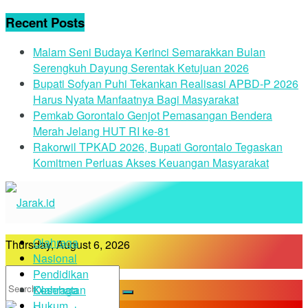
Recent Posts
Malam Seni Budaya Kerinci Semarakkan Bulan
Serengkuh Dayung Serentak Ketujuan 2026
Bupati Sofyan Puhi Tekankan Realisasi APBD-P 2026
Harus Nyata Manfaatnya Bagi Masyarakat
Pemkab Gorontalo Genjot Pemasangan Bendera
Merah Jelang HUT RI ke-81
Rakorwil TPKAD 2026, Bupati Gorontalo Tegaskan
Komitmen Perluas Akses Keuangan Masyarakat
Olahraga
Thursday, August 6, 2026
Nasional
Pendidikan
Kesehatan
Olahraga
Hukum