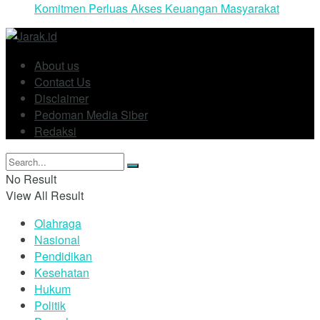
Komitmen Perluas Akses Keuangan Masyarakat
About us
Contact Us
Disclaimer
Pedoman Media Siber
Redaksi
No Result
View All Result
Olahraga
Nasional
Pendidikan
Kesehatan
Hukum
Politik