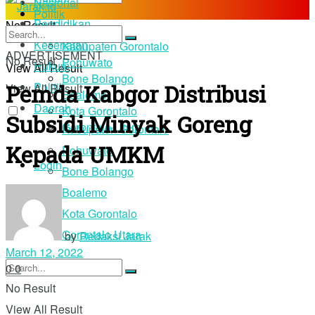
Nasional
Politik
Pendidikan
No Result
Daerah
Kesehatan
Kabupaten Gorontalo
ADVERTISEMENT
No Result
Pohuwato
Hukum
View All Result
Bone Bolango
Pemda Kabgor Distribusi
Politik
View All Result
Boalemo
Daerah
Kota Gorontalo
Subsidi Minyak Goreng
Gorontalo Utara
Kabupaten Gorontalo
Kepada UMKM
Pohuwato
Login
Bone Bolango
Boalemo
Kota Gorontalo
Gorontalo Utara
by
Redaksi Jarak
March 12, 2022
0
0
No Result
View All Result