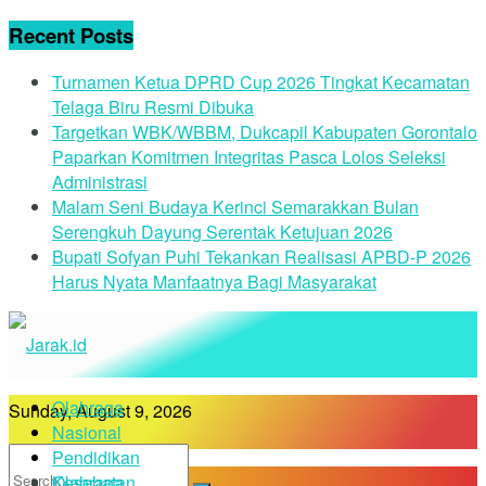
Recent Posts
Turnamen Ketua DPRD Cup 2026 Tingkat Kecamatan
Telaga Biru Resmi Dibuka
Targetkan WBK/WBBM, Dukcapil Kabupaten Gorontalo
Paparkan Komitmen Integritas Pasca Lolos Seleksi
Administrasi
Malam Seni Budaya Kerinci Semarakkan Bulan
Serengkuh Dayung Serentak Ketujuan 2026
Bupati Sofyan Puhi Tekankan Realisasi APBD-P 2026
Harus Nyata Manfaatnya Bagi Masyarakat
Olahraga
Sunday, August 9, 2026
Nasional
Pendidikan
Kesehatan
Olahraga