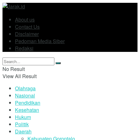
About us
Contact Us
Disclaimer
Pedoman Media Siber
Redaksi
No Result
View All Result
Olahraga
Nasional
Pendidikan
Kesehatan
Hukum
Politik
Daerah
Kabupaten Gorontalo