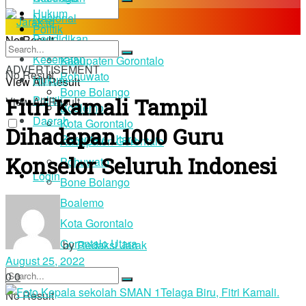
Hukum
Nasional
Politik
Pendidikan
No Result
Daerah
Kesehatan
Kabupaten Gorontalo
ADVERTISEMENT
No Result
Pohuwato
Hukum
View All Result
Bone Bolango
Fitri Kamali Tampil
Politik
View All Result
Boalemo
Daerah
Kota Gorontalo
Dihadapan 1000 Guru
Gorontalo Utara
Kabupaten Gorontalo
Konselor Seluruh Indonesi
Pohuwato
Login
Bone Bolango
Boalemo
Kota Gorontalo
Gorontalo Utara
by
Redaksi Jarak
August 25, 2022
0
0
No Result