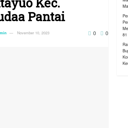
tayuo Kec.
Ma
udaa Pantai
Pe
Pe
Me
0
0
min
November 10, 2023
81
Ra
Bu
Ko
Ke