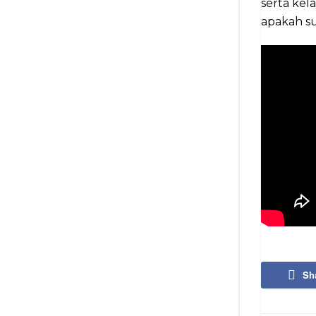
serta kel
apakah su
Sh