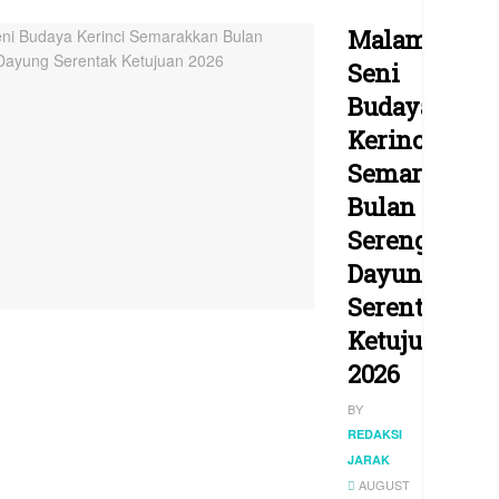
Malam
Seni
Budaya
Kerinci
Semarakkan
Bulan
Serengkuh
Dayung
Serentak
Ketujuan
2026
BY
REDAKSI
JARAK
AUGUST