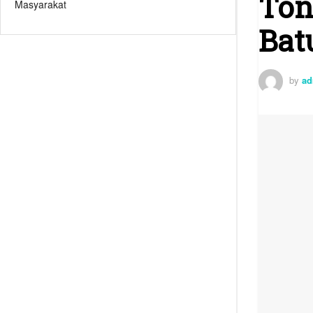
Ton
Masyarakat
Bat
by
ad