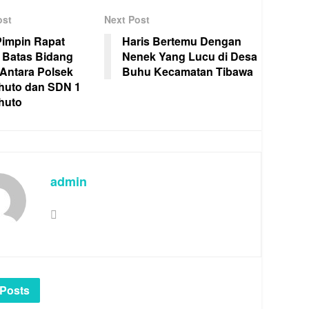
ost
Next Post
Pimpin Rapat
Haris Bertemu Dengan
t Batas Bidang
Nenek Yang Lucu di Desa
Antara Polsek
Buhu Kecamatan Tibawa
huto dan SDN 1
huto
admin
Posts