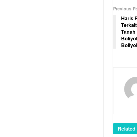
Previous P
Haris 
Terkai
Tanah 
Boliyo
Boliyo
Related