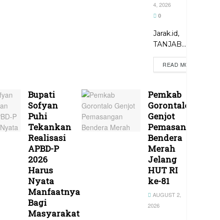
4, 2026
0
Jarak.id,
TANJAB...
READ MORE
Bupati
Pemkab
Sofyan
Gorontalo
Puhi
Genjot
Tekankan
Pemasangan
Realisasi
Bendera
APBD-P
Merah
2026
Jelang
Harus
HUT RI
Nyata
ke-81
Manfaatnya
AUGUST 2,
Bagi
2026
Masyarakat