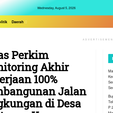
Wednesday, August 5, 2026
litik
Daerah
ADVERTISEME
as Perkim
itoring Akhir
Ma
erjaan 100%
Ke
Se
bangunan Jalan
Se
Bu
gkungan di Desa
Te
P 
Ma