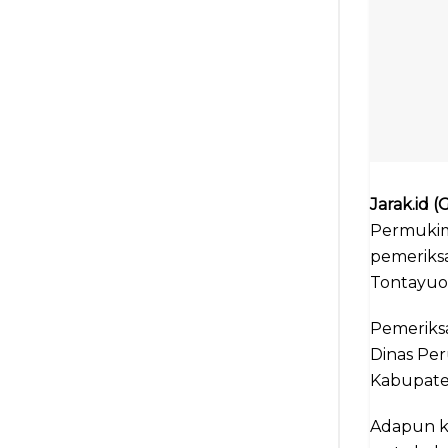
Jarak.id
Permukim
pemeriks
Tontayuo,
Pemeriksa
Dinas Pe
Kabupate
Adapun k