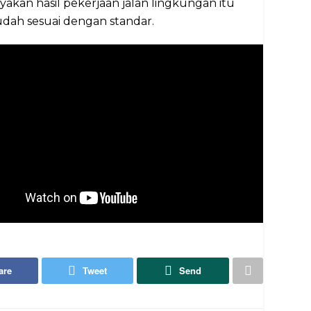
ayakan hasil pekerjaan jalan lingkungan itu
dah sesuai dengan standar.
are
Tweet
Send