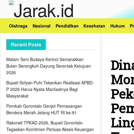
Olahraga
Nasional
Pendidikan
Kesehatan
Hukum
Po
Recent Posts
Malam Seni Budaya Kerinci Semarakkan
Din
Bulan Serengkuh Dayung Serentak Ketujuan
2026
Mon
Bupati Sofyan Puhi Tekankan Realisasi APBD-
Pek
P 2026 Harus Nyata Manfaatnya Bagi
Masyarakat
Pem
Pemkab Gorontalo Genjot Pemasangan
Bendera Merah Jelang HUT RI ke-81
Lin
Rakorwil TPKAD 2026, Bupati Gorontalo
Tegaskan Komitmen Perluas Akses Keuangan