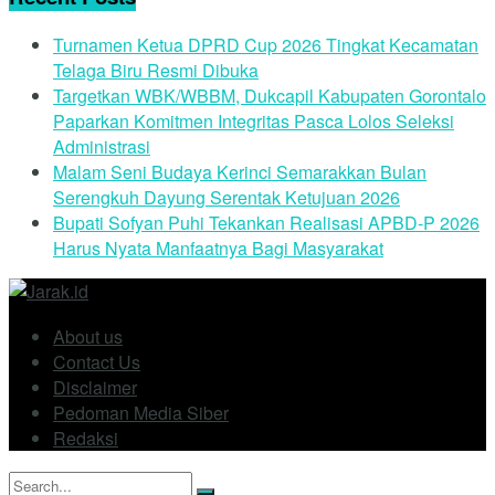
Turnamen Ketua DPRD Cup 2026 Tingkat Kecamatan
Telaga Biru Resmi Dibuka
Targetkan WBK/WBBM, Dukcapil Kabupaten Gorontalo
Paparkan Komitmen Integritas Pasca Lolos Seleksi
Administrasi
Malam Seni Budaya Kerinci Semarakkan Bulan
Serengkuh Dayung Serentak Ketujuan 2026
Bupati Sofyan Puhi Tekankan Realisasi APBD-P 2026
Harus Nyata Manfaatnya Bagi Masyarakat
About us
Contact Us
Disclaimer
Pedoman Media Siber
Redaksi