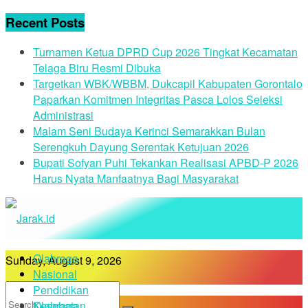
Recent Posts
Turnamen Ketua DPRD Cup 2026 Tingkat Kecamatan
Telaga Biru Resmi Dibuka
Targetkan WBK/WBBM, Dukcapil Kabupaten Gorontalo
Paparkan Komitmen Integritas Pasca Lolos Seleksi
Administrasi
Malam Seni Budaya Kerinci Semarakkan Bulan
Serengkuh Dayung Serentak Ketujuan 2026
Bupati Sofyan Puhi Tekankan Realisasi APBD-P 2026
Harus Nyata Manfaatnya Bagi Masyarakat
Olahraga
Sunday, August 9, 2026
Nasional
Pendidikan
Kesehatan
Olahraga