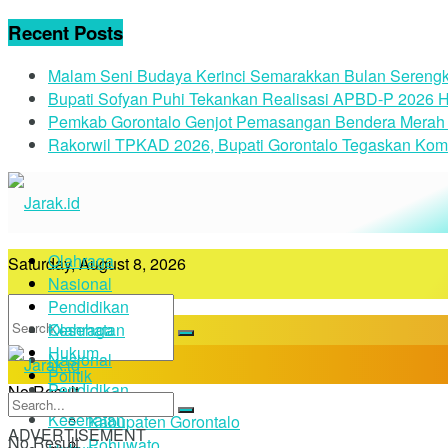
Recent Posts
Malam Seni Budaya Kerinci Semarakkan Bulan Serengk
Bupati Sofyan Puhi Tekankan Realisasi APBD-P 2026 H
Pemkab Gorontalo Genjot Pemasangan Bendera Merah 
Rakorwil TPKAD 2026, Bupati Gorontalo Tegaskan Kom
Olahraga
Saturday, August 8, 2026
Nasional
Pendidikan
Kesehatan
Olahraga
Hukum
Nasional
Politik
Pendidikan
No Result
Daerah
Kesehatan
Kabupaten Gorontalo
ADVERTISEMENT
No Result
Pohuwato