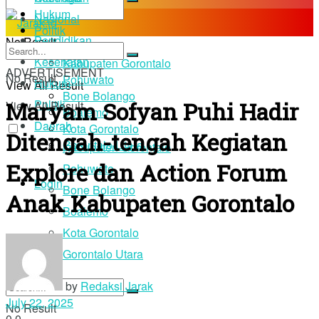
Hukum
Nasional
Politik
Pendidikan
No Result
Daerah
Kesehatan
Kabupaten Gorontalo
ADVERTISEMENT
No Result
Pohuwato
Hukum
View All Result
Bone Bolango
Maryam Sofyan Puhi Hadir
Politik
View All Result
Boalemo
Daerah
Kota Gorontalo
Ditengah-tengah Kegiatan
Gorontalo Utara
Kabupaten Gorontalo
Explore dan Action Forum
Pohuwato
Login
Bone Bolango
Anak Kabupaten Gorontalo
Boalemo
Kota Gorontalo
Gorontalo Utara
by
Redaksi Jarak
July 22, 2025
No Result
0
0