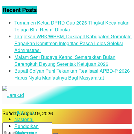
Recent Posts
Turnamen Ketua DPRD Cup 2026 Tingkat Kecamatan
Telaga Biru Resmi Dibuka
Targetkan WBK/WBBM, Dukcapil Kabupaten Gorontalo
Paparkan Komitmen Integritas Pasca Lolos Seleksi
Administrasi
Malam Seni Budaya Kerinci Semarakkan Bulan
Serengkuh Dayung Serentak Ketujuan 2026
Bupati Sofyan Puhi Tekankan Realisasi APBD-P 2026
Harus Nyata Manfaatnya Bagi Masyarakat
Olahraga
Sunday, August 9, 2026
Nasional
Pendidikan
Kesehatan
Olahraga