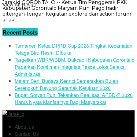
Jarak.id GORONTALO -- Ketua Tim Penggerak PKK
View All Result
Kabupaten Gorontalo Maryam Puhi Pago hadir
ditengah-tengah kegiatan explore dan action forum
anak ...
Recent Posts
Turnamen Ketua DPRD Cup 2026 Tingkat Kecamatan
Telaga Biru Resmi Dibuka
Targetkan WBK/WBBM, Dukcapil Kabupaten Gorontalo
Paparkan Komitmen Integritas Pasca Lolos Seleksi
Administrasi
Malam Seni Budaya Kerinci Semarakkan Bulan
Serengkuh Dayung Serentak Ketujuan 2026
Bupati Sofyan Puhi Tekankan Realisasi APBD-P 2026
Harus Nyata Manfaatnya Bagi Masyarakat
About us
Contact Us