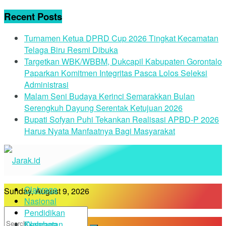
Recent Posts
Turnamen Ketua DPRD Cup 2026 Tingkat Kecamatan
Telaga Biru Resmi Dibuka
Targetkan WBK/WBBM, Dukcapil Kabupaten Gorontalo
Paparkan Komitmen Integritas Pasca Lolos Seleksi
Administrasi
Malam Seni Budaya Kerinci Semarakkan Bulan
Serengkuh Dayung Serentak Ketujuan 2026
Bupati Sofyan Puhi Tekankan Realisasi APBD-P 2026
Harus Nyata Manfaatnya Bagi Masyarakat
Olahraga
Sunday, August 9, 2026
Nasional
Pendidikan
Kesehatan
Olahraga