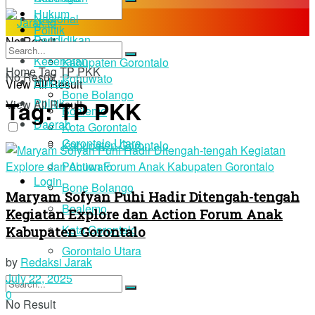
Hukum
Nasional
Politik
Pendidikan
No Result
Daerah
Kesehatan
Kabupaten Gorontalo
Home
Tag
TP PKK
No Result
Pohuwato
Hukum
View All Result
Bone Bolango
Tag:
TP PKK
Politik
View All Result
Boalemo
Daerah
Kota Gorontalo
Gorontalo Utara
Kabupaten Gorontalo
Pohuwato
Login
Bone Bolango
Maryam Sofyan Puhi Hadir Ditengah-tengah
Boalemo
Kegiatan Explore dan Action Forum Anak
Kota Gorontalo
Kabupaten Gorontalo
Gorontalo Utara
by
Redaksi Jarak
July 22, 2025
0
No Result