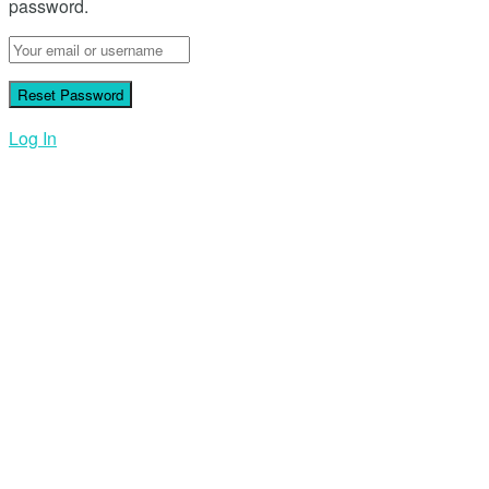
password.
Log In