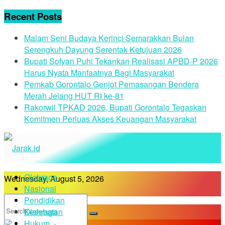
Recent Posts
Malam Seni Budaya Kerinci Semarakkan Bulan
Serengkuh Dayung Serentak Ketujuan 2026
Bupati Sofyan Puhi Tekankan Realisasi APBD-P 2026
Harus Nyata Manfaatnya Bagi Masyarakat
Pemkab Gorontalo Genjot Pemasangan Bendera
Merah Jelang HUT RI ke-81
Rakorwil TPKAD 2026, Bupati Gorontalo Tegaskan
Komitmen Perluas Akses Keuangan Masyarakat
Olahraga
Wednesday, August 5, 2026
Nasional
Pendidikan
Kesehatan
Olahraga
Hukum