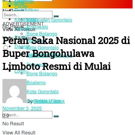
Nasional
Politik
Pendidikan
No Result
Daerah
Kesehatan
Kabupaten Gorontalo
ADVERTISEMENT
No Result
Pohuwato
Hukum
View All Result
Bone Bolango
Peran Saka Nasional 2025 di
Politik
View All Result
Boalemo
Daerah
Kota Gorontalo
Buper Bongohulawa
Gorontalo Utara
Kabupaten Gorontalo
Limboto Resmi di Mulai
Pohuwato
Login
Bone Bolango
Boalemo
Kota Gorontalo
Gorontalo Utara
by
Redaksi Jarak
November 3, 2025
0
0
No Result
View All Result