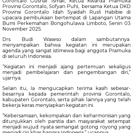
Gorontalo Gusnar Ismail, Ketua Kwarda Pramuka
Provinsi Gorontalo, Sofyan Puhi, bersama Ketua DKD
Provinsi Gorontalo Idah Syaidah Rusli Habibie di
upacara pembukaan bertempat di Lapangan Utama
Bumi Perkemahan Bongohulawa Limboto, Senin 03
November 2025.
Drs. Budi Waseso dalam sambutannya
menyampaikan bahwa kegiatan ini merupakan
agenda yang sangat istimewa bagi anggota Pramuka
di seluruh Indonesia.
“Kegiatan ini menjadi ajang pertemuan sekaligus
menjadi pembelajaran dan pengembangan diri,”
ujarnya.
Selain itu, Ia mengucapkan terima kasih sebesar-
besarnya kepada pemerintah provinsi Gorontalo,
kabupaten Gorontalo, serta pihak lainnya yang telah
bekerja keras menyiapkan kegiatan ini.
“Kebersamaan, kekompakan dan keharmonisan yang
ditunjukkan oleh panitia dan masyarakat setempat
menjadi wujud nyata semangat gotong royong yang
menjadi ciri khas bangsa Indonesia,” ucapnya.