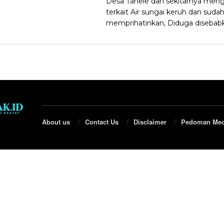
Desa Tahele dan sekitarnya men
terkait Air sungai keruh dan suda
memprihatinkan, Diduga disebabka
About us
Contact Us
Disclaimer
Pedoman Med