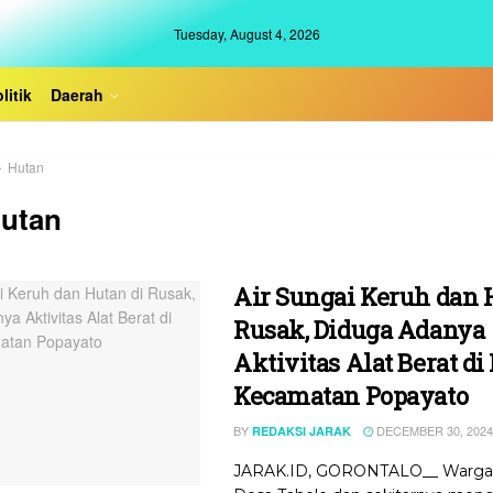
Tuesday, August 4, 2026
litik
Daerah
Hutan
utan
Air Sungai Keruh dan 
Rusak, Diduga Adanya
Aktivitas Alat Berat di
Kecamatan Popayato
BY
DECEMBER 30, 2024
REDAKSI JARAK
JARAK.ID, GORONTALO__ Warga 