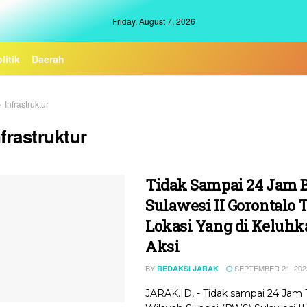
Friday, August 7, 2026
litik
Daerah
Infrastruktur
nfrastruktur
Tidak Sampai 24 Jam
Sulawesi II Gorontalo 
Lokasi Yang di Keluh
Aksi
BY
SEPTEMBER 21, 202
REDAKSI JARAK
JARAK.ID, - Tidak sampai 24 Jam 