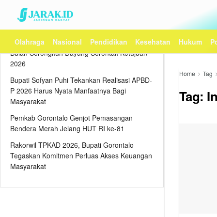
Recent Posts
Olahraga
Nasional
Pendidikan
Kesehatan
Hukum
Po
Malam Seni Budaya Kerinci Semarakkan
Bulan Serengkuh Dayung Serentak Ketujuan
2026
Home
Tag
Bupati Sofyan Puhi Tekankan Realisasi APBD-
P 2026 Harus Nyata Manfaatnya Bagi
Tag:
I
Masyarakat
Pemkab Gorontalo Genjot Pemasangan
Bendera Merah Jelang HUT RI ke-81
Rakorwil TPKAD 2026, Bupati Gorontalo
Tegaskan Komitmen Perluas Akses Keuangan
Masyarakat