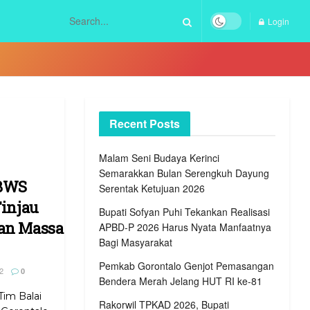
Login
Recent Posts
Malam Seni Budaya Kerinci
Semarakkan Bulan Serengkuh Dayung
 BWS
Serentak Ketujuan 2026
Tinjau
Bupati Sofyan Puhi Tekankan Realisasi
kan Massa
APBD-P 2026 Harus Nyata Manfaatnya
Bagi Masyarakat
Pemkab Gorontalo Genjot Pemasangan
2
0
Bendera Merah Jelang HUT RI ke-81
Tim Balai
Rakorwil TPKAD 2026, Bupati