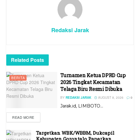
Redaksi Jarak
Related
Posts
Turnamen Ketua DPRD Cup
BERITA
2026 Tingkat Kecamatan
Telaga Biru Resmi Dibuka
BY
REDAKSI JARAK
AUGUST 8, 2026
0
Jarak.id, LIMBOTO...
READ MORE
Targetkan WBK/WBBM, Dukcapil
Kabupaten Gorontalo Paparkan