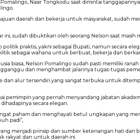
 Pomalingo, Nasir Tongkodu saat dimintai tanggapannya t
ingo.
ajuan daerah dan bekerja untuk masyarakat, sudah menj
r ini, sudah dibuktikan oleh seorang Nelson saat mas
p politik praktis, yakni sebagai Bupati, namun secara e
itik sebagai wahana untuk berbuat, bekerja dan berkar
sia biasa, Nelson Pomalingo sudah pasti memiliki ranah
ngganggu dan menghambat jalannya tugas-tugas peme
e dan alur tersendiri yang sangat terbuka untuk ditemp
gai pemimpin yang pernah menyandang jabatan akademik
 dihadapinya secara elegan.
sangat paham dan menghayati betul ungkapan yang me
uh padi”,
i yang menjadi prinsip dan sumber ketenangan hati dan
k rakyat dan untuk daerah ini.