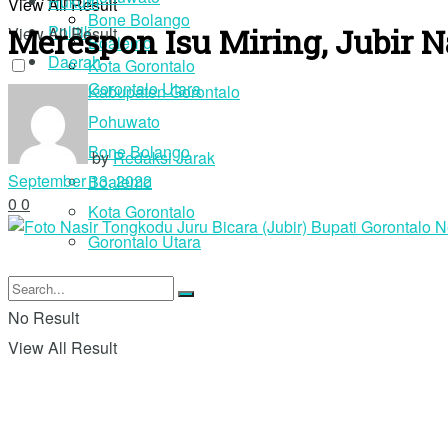
Hukum
View All Result
Bone Bolango
Merespon Isu Miring, Jubir N
Politik
View All Result
Boalemo
Daerah
Kota Gorontalo
Gorontalo Utara
Kabupaten Gorontalo
Pohuwato
Login
Bone Bolango
by
Redaksi Jarak
September 13, 2022
Boalemo
0
0
Kota Gorontalo
Gorontalo Utara
No Result
View All Result