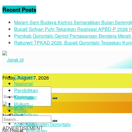
Recent Posts
Malam Seni Budaya Kerinci Semarakkan Bulan Serengk
Bupati Sofyan Puhi Tekankan Realisasi APBD-P 2026 H
Pemkab Gorontalo Genjot Pemasangan Bendera Merah 
Rakorwil TPKAD 2026, Bupati Gorontalo Tegaskan Kom
Olahraga
Friday, August 7, 2026
Nasional
Pendidikan
Kesehatan
Olahraga
Hukum
Nasional
Politik
Pendidikan
No Result
Daerah
Kesehatan
Kabupaten Gorontalo
ADVERTISEMENT
No Result
Pohuwato