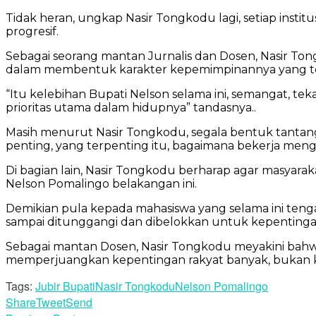
Tidak heran, ungkap Nasir Tongkodu lagi, setiap inst
progresif.
Sebagai seorang mantan Jurnalis dan Dosen, Nasir T
dalam membentuk karakter kepemimpinannya yang tet
“Itu kelebihan Bupati Nelson selama ini, semangat, 
prioritas utama dalam hidupnya” tandasnya..
Masih menurut Nasir Tongkodu, segala bentuk tantanga
penting, yang terpenting itu, bagaimana bekerja men
Di bagian lain, Nasir Tongkodu berharap agar masyarak
Nelson Pomalingo belakangan ini.
Demikian pula kepada mahasiswa yang selama ini ten
sampai ditunggangi dan dibelokkan untuk kepentingan 
Sebagai mantan Dosen, Nasir Tongkodu meyakini bahwa
memperjuangkan kepentingan rakyat banyak, bukan ke
Tags:
Jubir Bupati
Nasir Tongkodu
Nelson Pomalingo
Share
Tweet
Send