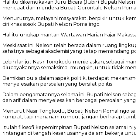
Hal itu dikemukakan Juru Bicara (Jubir) Bupati Nelson
mencuat dan mendera Bupati Gorontalo Nelson Pomal
Menurutnya, melayani masyarakat, berpikir untuk kem
ciri khas sosok Bupati Nelson Pomalingo.
Hal itu ungkap mantan Wartawan Harian Fajar Makassa
Meski saat ini, Nelson telah berada dalam ruang lingku
sehatnya sebagai akademisi yang tetap memandang pol
Lebih lanjut Nasir Tongkodu menjelaskan, sebagai manu
diupayakannya semaksimal mungkin, untuk tidak me
Demikian pula dalam aspek politik, terdapat mekanism
menyelesaikan persoalan yang bersifat politis
Dalam pengamatannya selama ini, Bupati Nelson seba
dan arif dalam menyelesaikan berbagai persoalan yang
Menurut Nasir Tongkodu, Bupati Nelson Pomalingo 
rumput, tapi menanam rumput jangan berharap tumb
Itulah filosofi kepemimpinan Bupati Nelson selama in
rintangan di tengah keseriusannya dalam bekerja untu