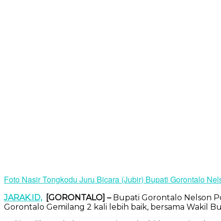
Foto Nasir Tongkodu Juru Bicara (Jubir) Bupati Gorontalo Ne
JARAK.ID,
[GORONTALO] –
Bupati Gorontalo Nelson P
Gorontalo Gemilang 2 kali lebih baik, bersama Wakil 